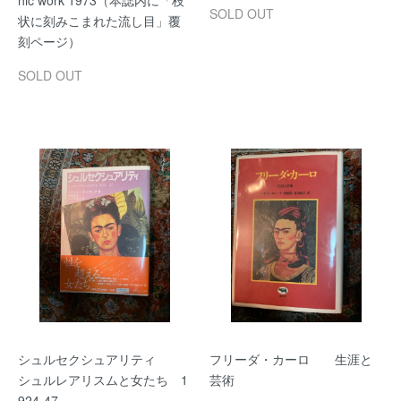
hic work 1973（本誌内に「枝
SOLD OUT
状に刻みこまれた流し目」覆
刻ページ）
SOLD OUT
シュルセクシュアリティ
フリーダ・カーロ 生涯と
シュルレアリスムと女たち 1
芸術
924-47