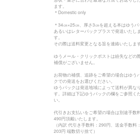
ます。
＊Domestic only
＊34㎝×25㎝、厚さ3㎝を超える本はゆうパ
あるいはレターパックプラスで発送いたし
す。
その際は送料変更となる旨を連絡いたしま
ゆうメール・クリックポストは紛失などの
補償がございません。
お荷物の補償、追跡をご希望の場合はゆう
クでの発送をお選びください。
ゆうパックは発送地域によって送料が異な
す。詳細は下記ゆうパックの欄をご参照く
い。
代引きお支払いをご希望の場合は別途手数
490円頂戴いたします。
（内訳 代引き手数料：290円、送金手数料
203円 端数切り捨て）