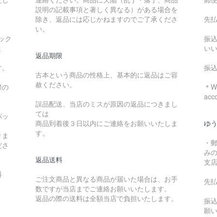
説明の記載事項と著しく異なる）がある場合を
除き、返品には応じかねますのでご了承くださ
先
い。
ック
振
ま
い
返品期限
す。
振
古本という商品の性格上、基本的に返品はご容
赦ください。
際の
＊We
acc
誤品配送、当店のミスが原因の返品につきまし
ては
パッ
商品到着後３日以内にご連絡をお願いいたしま
ゆ
す。
りま
・
ださ
み
返品送料
支
料
ご注文商品と異なる商品が届いた場合は、お手
先
数ですが当店までご連絡お願いいたします。
：
返品の際の送料は全額当店で負担いたします。
振
願