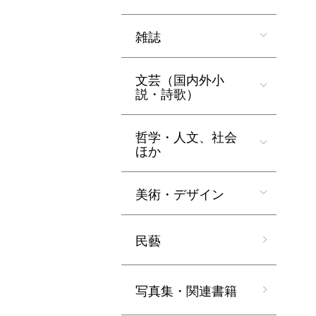
雑誌
文芸（国内外小
説・詩歌）
哲学・人文、社会
ほか
美術・デザイン
民藝
写真集・関連書籍