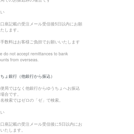
払い
込口座記載の受注メール受信後5日以内にお願
いたします。
込手数料はお客様ご負担でお願いいたします
 do not accept remittances to bank
ounts from overseas.
うちょ銀行（他銀行から振込）
郵便局ではなく他銀行からゆうちょへお振込
の場合です。
店名検索ではゼロの「ゼ」で検索。
払い
込口座記載の受注メール受信後に5日以内にお
いいたします。