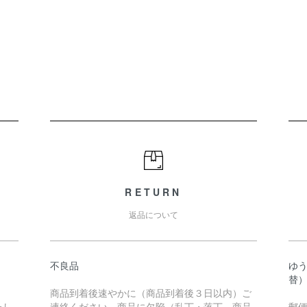
RETURN
返品について
不良品
ゆ
替
商品到着後速やかに（商品到着後３日以内）ご
たし
連絡ください。商品に欠陥（乱丁・落丁、商品
郵