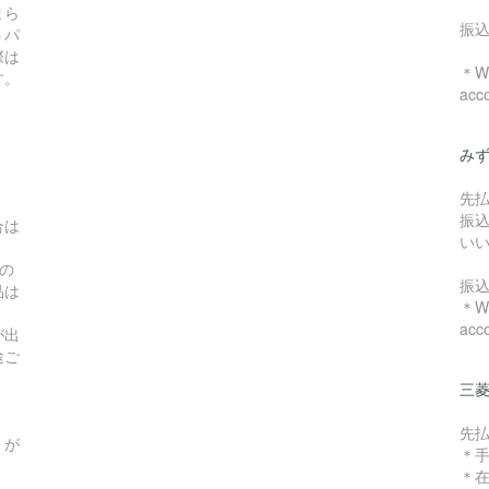
まら
振
うパ
際は
＊We
す。
acc
み
先
振
合は
い
の
振
品は
＊We
acc
が出
途ご
三菱
先
）が
＊
＊