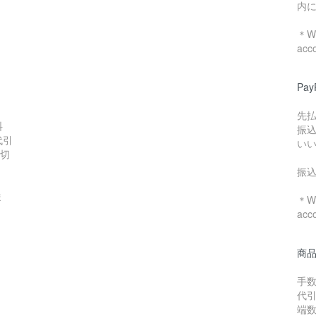
内
＊We
acc
Pa
先
料
振
代引
い
数切
振
ま
＊We
acc
商
手数
代引
端