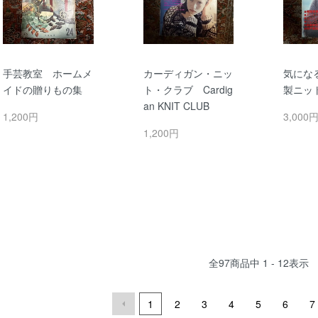
手芸教室 ホームメ
カーディガン・ニッ
気にな
イドの贈りもの集
ト・クラブ Cardig
製ニッ
an KNIT CLUB
1,200円
3,000
1,200円
全
97
商品中
1 - 12
表示
1
2
3
4
5
6
7