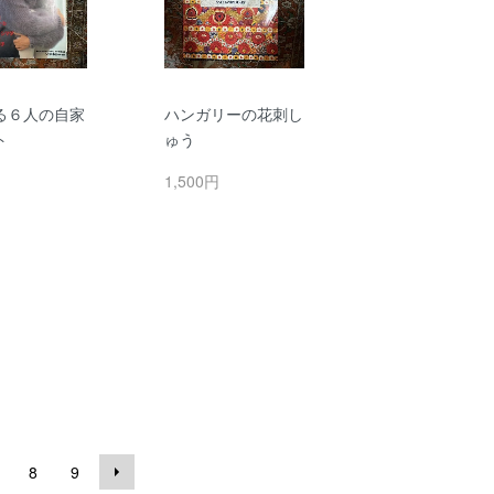
る６人の自家
ハンガリーの花刺し
ト
ゅう
円
1,500円
8
9