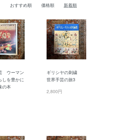
おすすめ順
価格順
新着順
芸 ウーマン
ギリシヤの刺繍
らしを豊かに
世界手芸の旅3
味の本
2,800円
円