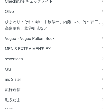
Checkmate チェックメイト
Olive
ひまわり・それいゆ・中原淳一、内藤ルネ、竹久夢二、
高畠華宵、蕗谷虹児など
Vogue・Vogue Pattern Book
MEN'S EXTRA MEN'S EX
seventeen
GQ
mc Sister
流行通信
毛糸だま