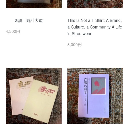
図説 時計大鑑
This Is Not a T-Shirt: A Brand,
a Culture, a Community A Life
4,500円
in Streetwear
3,000円