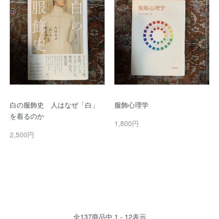
白の服飾史 人はなぜ「白」
服飾心理学
を着るのか
1,800円
2,500円
全
137
商品中
1 - 12
表示