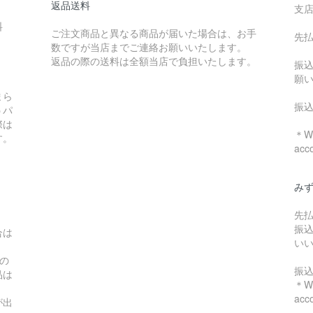
返品送料
支
料
ご注文商品と異なる商品が届いた場合は、お手
先
数ですが当店までご連絡お願いいたします。
：
返品の際の送料は全額当店で負担いたします。
振
願
まら
振
うパ
際は
＊We
す。
acc
み
先
振
合は
い
の
振
品は
＊We
acc
が出