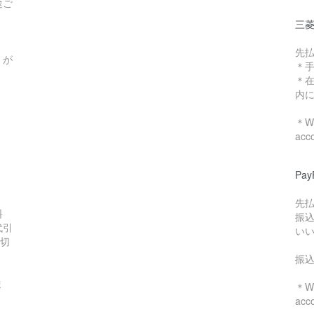
途ご
三菱
先
）が
＊
＊
内
＊We
acc
Pa
先
料
振
代引
い
数切
振
ま
＊We
acc