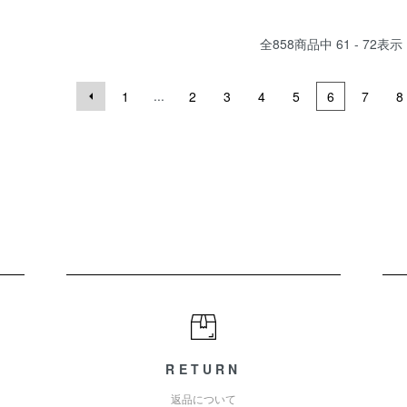
全
858
商品中
61 - 72
表示
...
1
2
3
4
5
6
7
8
RETURN
返品について