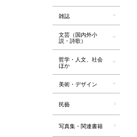
雑誌
文芸（国内外小
説・詩歌）
哲学・人文、社会
ほか
美術・デザイン
民藝
写真集・関連書籍