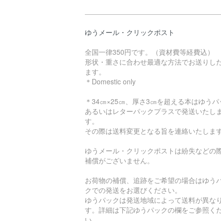
ゆうメール・クリックポスト
全国一律350円です。（資材費等経費込）
形状・重さに合わせ最適な方法でお送りし
ます。
＊Domestic only
＊34㎝×25㎝、厚さ3㎝を超える本はゆうパ
あるいはレターパックプラスで発送いたし
す。
その際は送料変更となる旨を連絡いたしま
ゆうメール・クリックポストは紛失などの
補償がございません。
お荷物の補償、追跡をご希望の場合はゆう
クでの発送をお選びください。
ゆうパックは発送地域によって送料が異な
す。詳細は下記ゆうパックの欄をご参照く
い。