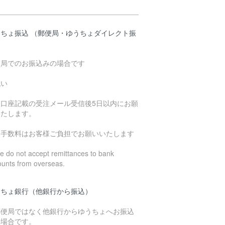
うちょ振込 （郵便局・ゆうちょダイレクト振
）
便局でのお振込みの場合です
払い
込口座記載の受注メール受信後5日以内にお願
いたします。
込手数料はお客様ご負担でお願いいたします
 do not accept remittances to bank
ounts from overseas.
うちょ銀行（他銀行から振込）
郵便局ではなく他銀行からゆうちょへお振込
の場合です。