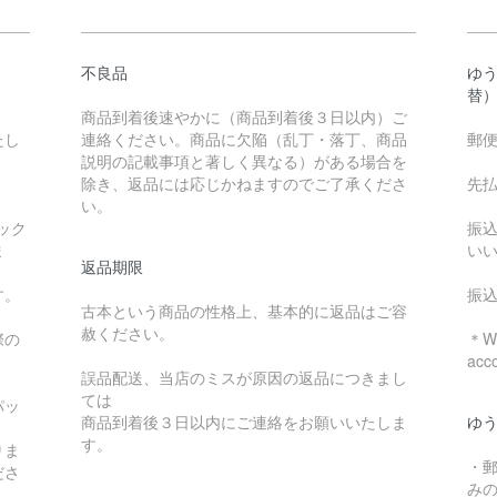
不良品
ゆ
替
商品到着後速やかに（商品到着後３日以内）ご
たし
連絡ください。商品に欠陥（乱丁・落丁、商品
郵
説明の記載事項と著しく異なる）がある場合を
除き、返品には応じかねますのでご了承くださ
先
い。
ック
振
ま
い
返品期限
す。
振
古本という商品の性格上、基本的に返品はご容
赦ください。
際の
＊We
acc
誤品配送、当店のミスが原因の返品につきまし
ては
パッ
商品到着後３日以内にご連絡をお願いいたしま
ゆ
す。
りま
・
ださ
み