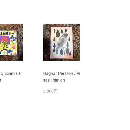
Chicanos P
Ragnar Persson / Vi
t
ses i himlen
円
5,000円