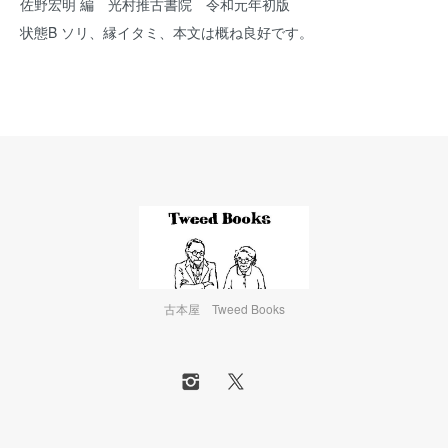
佐野宏明 編 光村推古書院 令和元年初版
状態B ソリ、縁イタミ、本文は概ね良好です。
古本屋 Tweed Books