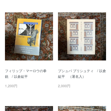
フィリップ・マーロウの拳
プシュパ ブリシュティ / 以倉
銃 / 以倉紘平
紘平 （署名入）
1,200円
2,000円