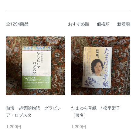
全1294商品
おすすめ順
価格順
新着順
熱海 起雲閣物語 グラビレ
たまゆら草紙 / 松平盟子
ア・ロブスタ
（署名）
1,200円
1,200円