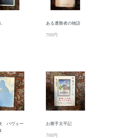
人
ある遭難者の物語
700円
炎 パヴェー
お勝手太平記
4
700円