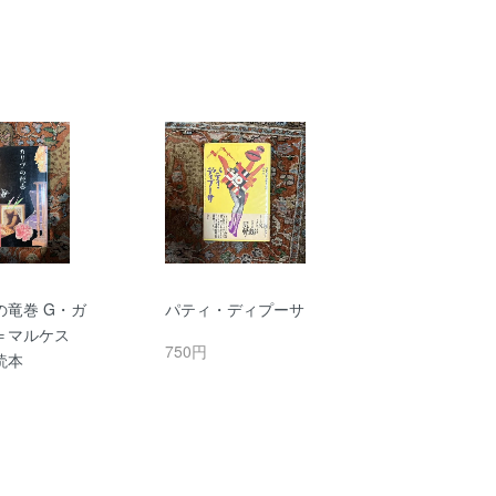
の竜巻 G・ガ
パティ・ディプーサ
＝マルケス
750円
読本