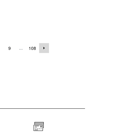
...
9
108