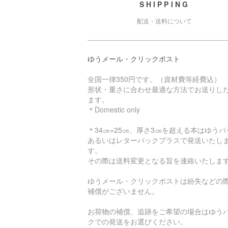
SHIPPING
配送・送料について
ゆうメール・クリックポスト
全国一律350円です。（資材費等経費込）
形状・重さに合わせ最適な方法でお送りし
ます。
＊Domestic only
＊34㎝×25㎝、厚さ3㎝を超える本はゆうパ
あるいはレターパックプラスで発送いたし
す。
その際は送料変更となる旨を連絡いたしま
ゆうメール・クリックポストは紛失などの
補償がございません。
お荷物の補償、追跡をご希望の場合はゆう
クでの発送をお選びください。