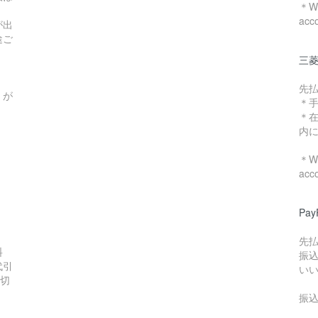
＊We
acc
が出
途ご
三菱
先
）が
＊
＊
内
＊We
acc
Pa
先
料
振
代引
い
数切
振