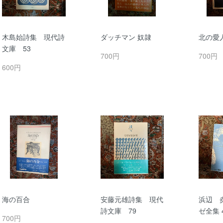
木島始詩集 現代詩
ダッチマン 奴隷
北の愛
文庫 53
700円
700円
600円
海の百合
安藤元雄詩集 現代
浜辺 
詩文庫 79
ゼ全集 
700円