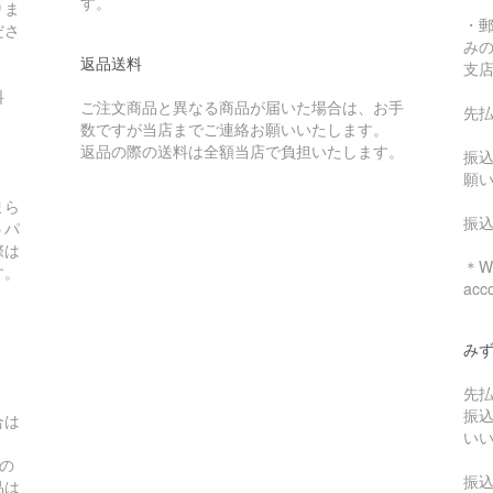
す。
りま
・
ださ
み
返品送料
支
料
ご注文商品と異なる商品が届いた場合は、お手
先
数ですが当店までご連絡お願いいたします。
：
返品の際の送料は全額当店で負担いたします。
振
願
まら
振
うパ
際は
＊We
す。
acc
み
先
振
合は
い
の
振
品は