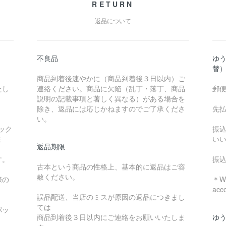
RETURN
返品について
不良品
ゆ
替
商品到着後速やかに（商品到着後３日以内）ご
たし
連絡ください。商品に欠陥（乱丁・落丁、商品
郵
説明の記載事項と著しく異なる）がある場合を
除き、返品には応じかねますのでご了承くださ
先
い。
ック
振
ま
い
返品期限
す。
振
古本という商品の性格上、基本的に返品はご容
赦ください。
際の
＊We
acc
誤品配送、当店のミスが原因の返品につきまし
ては
パッ
商品到着後３日以内にご連絡をお願いいたしま
ゆ