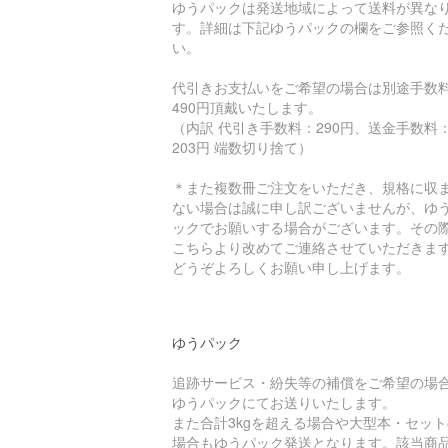
ゆうパックは発送地域によって送料が異な
す。詳細は下記ゆうパックの欄をご参照く
い。
代引きお支払いをご希望の場合は別途手数
490円頂戴いたします。
（内訳 代引き手数料：290円、送金手数料
203円 端数切り捨て）
＊また複数冊ご注文をいただき、規格に収
ない場合は誠に申し訳ございませんが、ゆ
ックでお願いする場合がございます。その
こちらより改めてご連絡させていただきま
どうぞよろしくお願い申し上げます。
ゆうパック
追跡サービス・紛失等の補償をご希望の場
ゆうパックにてお送りいたします。
また合計3kgを超える場合や大型本・セット
場合もゆうパック発送となります。該当商