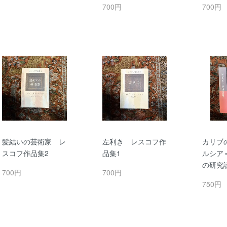
700円
700円
髪結いの芸術家 レ
左利き レスコフ作
カリブ
スコフ作品集2
品集1
ルシア
の研究
700円
700円
750円