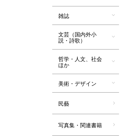
雑誌
文芸（国内外小
説・詩歌）
哲学・人文、社会
ほか
美術・デザイン
民藝
写真集・関連書籍