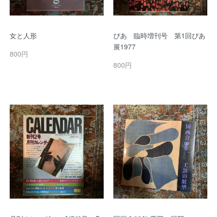
女と人形
ぴあ 臨時増刊号 第1回ぴあ
展1977
800円
800円