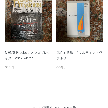
MEN'S Precious メンズプレシ
逃亡する馬 / マルティン・ヴ
ャス 2017 winter
ァルザー
800円
800円
全
6907
商品中
109 - 120
表示