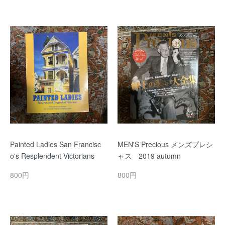
Painted Ladies San Francisc
MEN'S Precious メンズプレシ
o's Resplendent Victorians
ャス 2019 autumn
800円
800円