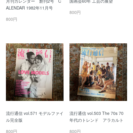
月刊カレンダー 創刊2号 C
国画会60年 工芸の展望
ALENDAR 1982年11月号
800円
800円
流行通信 vol.571 モデルファイ
流行通信 vol.503 The 70s 70
ル完全版
年代のトレンド アラカルト
800円
800円