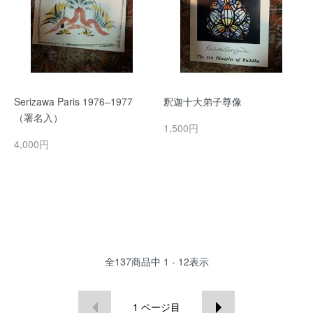
Serizawa Paris 1976–1977
釈迦十大弟子尊像
（署名入）
1,500円
4,000円
全
137
商品中
1 - 12
表示
1
ページ目