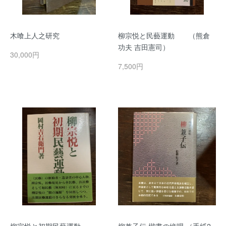
木喰上人之研究
柳宗悦と民藝運動 （熊倉
功夫 吉田憲司）
30,000円
7,500円