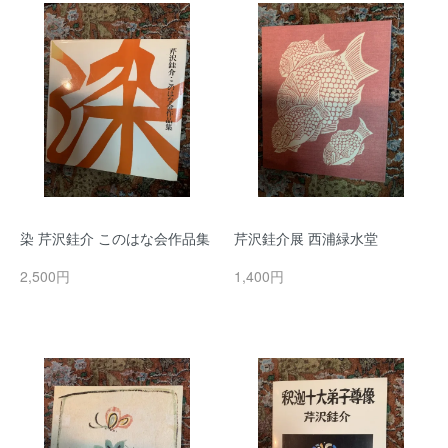
染 芹沢銈介 このはな会作品集
芹沢銈介展 西浦緑水堂
2,500円
1,400円