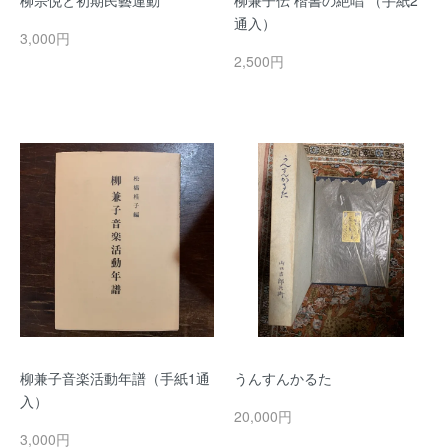
柳宗悦と初期民藝運動
柳兼子伝 楷書の絶唱 （手紙2
通入）
3,000円
2,500円
柳兼子音楽活動年譜（手紙1通
うんすんかるた
入）
20,000円
3,000円