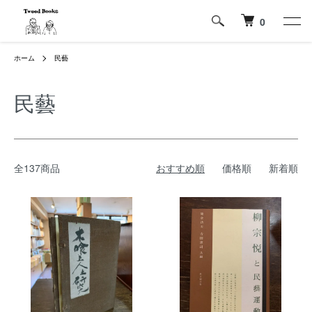
0
ホーム
民藝
民藝
全137商品
おすすめ順
価格順
新着順