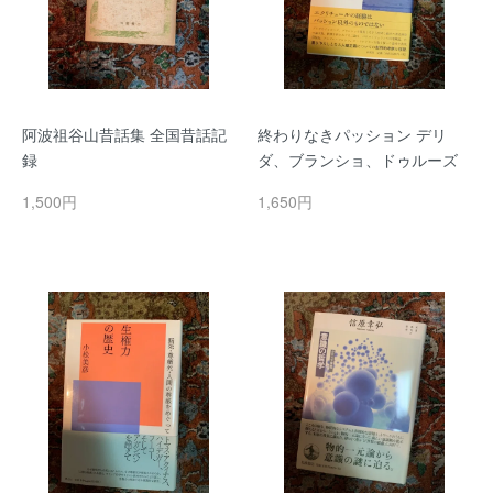
阿波祖谷山昔話集 全国昔話記
終わりなきパッション デリ
録
ダ、ブランショ、ドゥルーズ
1,500円
1,650円