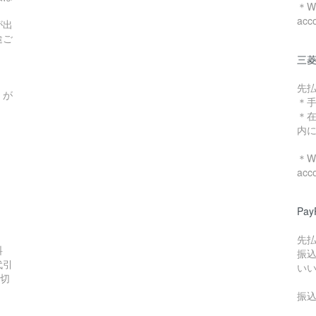
＊We
acc
が出
途ご
三菱
先
）が
＊
＊
内
＊We
acc
Pa
先
料
振
代引
い
数切
振