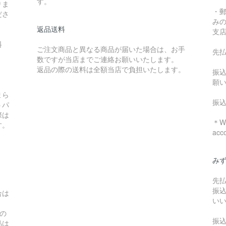
す。
りま
・
ださ
み
返品送料
支
料
ご注文商品と異なる商品が届いた場合は、お手
先
数ですが当店までご連絡お願いいたします。
：
返品の際の送料は全額当店で負担いたします。
振
願
まら
振
うパ
際は
＊We
す。
acc
み
先
振
合は
い
の
振
品は