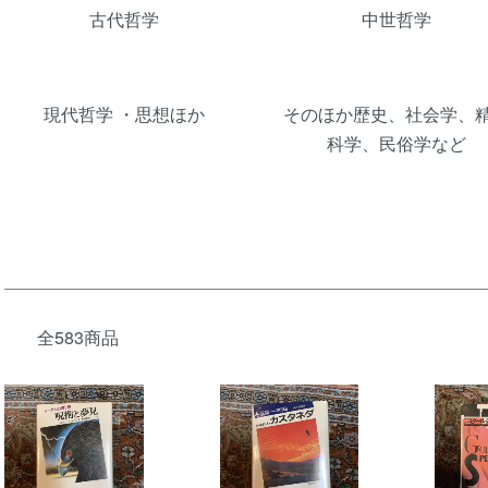
古代哲学
中世哲学
現代哲学 ・思想ほか
そのほか歴史、社会学、
科学、民俗学など
全583商品