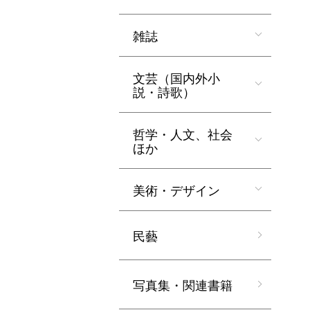
雑誌
文芸（国内外小
説・詩歌）
哲学・人文、社会
ほか
美術・デザイン
民藝
写真集・関連書籍