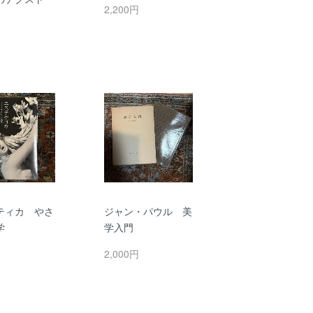
2,200円
円
ティカ やさ
ジャン・パウル 美
学
学入門
円
2,000円