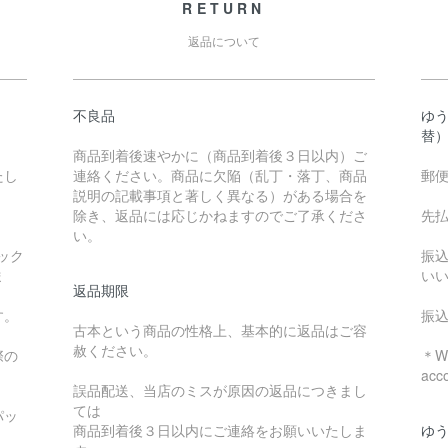
RETURN
返品について
不良品
ゆ
替
商品到着後速やかに（商品到着後３日以内）ご
たし
連絡ください。商品に欠陥（乱丁・落丁、商品
郵
説明の記載事項と著しく異なる）がある場合を
除き、返品には応じかねますのでご了承くださ
先
い。
ック
振
ま
い
返品期限
す。
振
古本という商品の性格上、基本的に返品はご容
赦ください。
際の
＊We
acc
誤品配送、当店のミスが原因の返品につきまし
ては
パッ
商品到着後３日以内にご連絡をお願いいたしま
ゆ