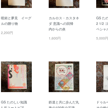
呪術と夢見 イーグ
カルロス・カスタネ
GS 
ルの贈り物
ダ 意識への回帰
2 1/
内からの炎
ペシャ
2,200円
1,600円
5,000
GS たのしい知識
鉄道と共に歩んだ丸
ドゥル
1 反ユートピア
政の100年の足跡
その他