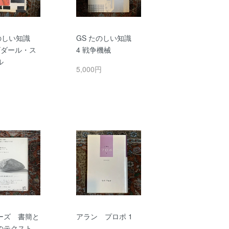
たのしい知識
GS たのしい知識
2 ゴダール・ス
4 戦争機械
ル
5,000円
円
ーズ 書簡と
アラン プロポ 1
のテクスト