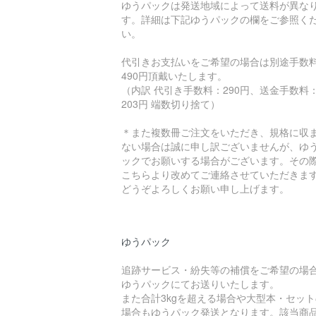
ゆうパックは発送地域によって送料が異な
す。詳細は下記ゆうパックの欄をご参照く
い。
代引きお支払いをご希望の場合は別途手数
490円頂戴いたします。
（内訳 代引き手数料：290円、送金手数料
203円 端数切り捨て）
＊また複数冊ご注文をいただき、規格に収
ない場合は誠に申し訳ございませんが、ゆ
ックでお願いする場合がございます。その
こちらより改めてご連絡させていただきま
どうぞよろしくお願い申し上げます。
ゆうパック
追跡サービス・紛失等の補償をご希望の場
ゆうパックにてお送りいたします。
また合計3kgを超える場合や大型本・セット
場合もゆうパック発送となります。該当商