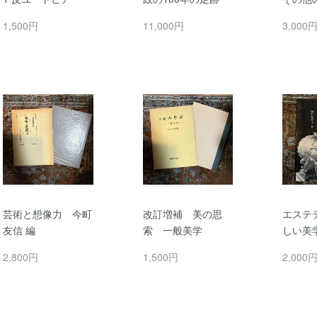
1,500円
11,000円
3,000
芸術と想像力 今町
改訂増補 美の思
エステ
友信 編
索 一般美学
しい美
2,800円
1,500円
2,000