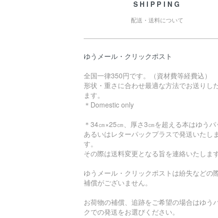
SHIPPING
配送・送料について
ゆうメール・クリックポスト
全国一律350円です。（資材費等経費込）
形状・重さに合わせ最適な方法でお送りし
ます。
＊Domestic only
＊34㎝×25㎝、厚さ3㎝を超える本はゆうパ
あるいはレターパックプラスで発送いたし
す。
その際は送料変更となる旨を連絡いたしま
ゆうメール・クリックポストは紛失などの
補償がございません。
お荷物の補償、追跡をご希望の場合はゆう
クでの発送をお選びください。