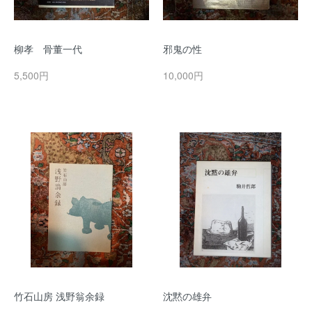
柳孝 骨董一代
邪鬼の性
5,500円
10,000円
竹石山房 浅野翁余録
沈黙の雄弁