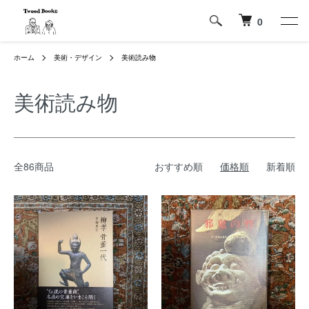
0
ホーム
美術・デザイン
美術読み物
美術読み物
全86商品
おすすめ順
価格順
新着順