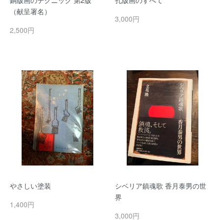
銅版画のテクニック 第2版
孔版画のすべて
（献呈署名）
3,000円
2,500円
やさしい塗装
シベリア鎮魂歌 香月泰男の世
界
1,400円
3,000円