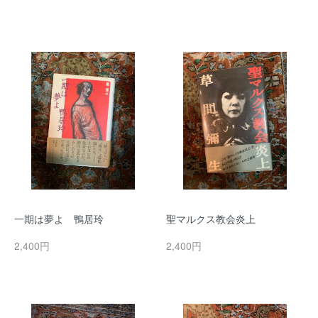
一期は夢よ 鴨居玲
聖マルクス教会炎上
2,400円
2,400円