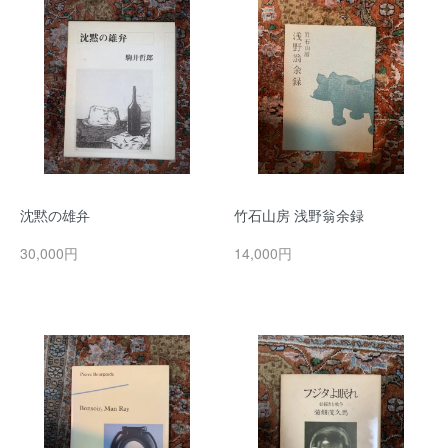
沈黙の雄弁
竹石山房 浅野翁余録
30,000円
14,000円