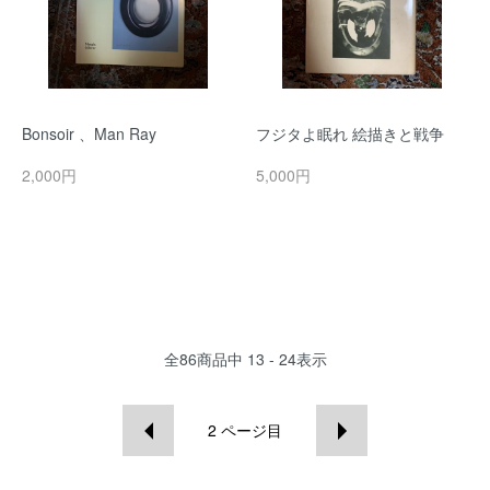
Bonsoir 、Man Ray
フジタよ眠れ 絵描きと戦争
2,000円
5,000円
全
86
商品中
13 - 24
表示
2
ページ目