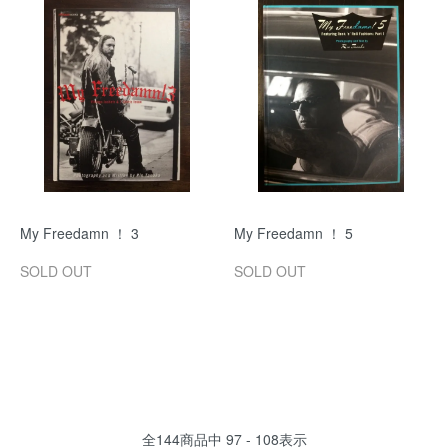
My Freedamn ！ 3
My Freedamn ！ 5
SOLD OUT
SOLD OUT
全
144
商品中
97 - 108
表示