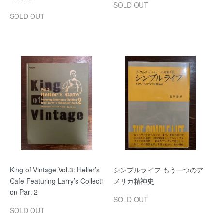
SOLD OUT
SOLD OUT
King of Vintage Vol.3: Heller’s
シンプルライフ もう一つのア
Cafe Featuring Larry’s Collecti
メリカ精神史
on Part 2
SOLD OUT
SOLD OUT