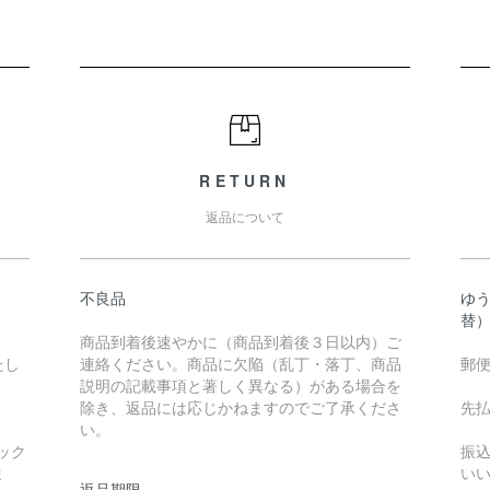
RETURN
返品について
不良品
ゆ
替
商品到着後速やかに（商品到着後３日以内）ご
たし
連絡ください。商品に欠陥（乱丁・落丁、商品
郵
説明の記載事項と著しく異なる）がある場合を
除き、返品には応じかねますのでご了承くださ
先
い。
ック
振
ま
い
返品期限