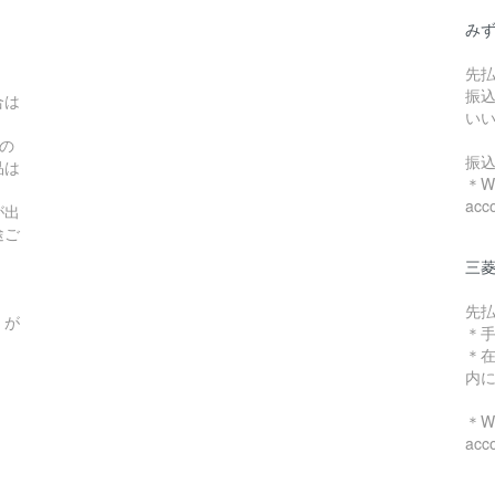
み
先
振
合は
い
の
振
品は
＊We
acc
が出
途ご
三菱
先
）が
＊
＊
内
＊We
acc