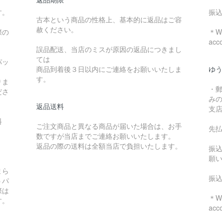
す。
振
古本という商品の性格上、基本的に返品はご容
赦ください。
際の
＊We
acc
誤品配送、当店のミスが原因の返品につきまし
ては
パッ
商品到着後３日以内にご連絡をお願いいたしま
ゆ
す。
りま
・
ださ
み
返品送料
支
料
ご注文商品と異なる商品が届いた場合は、お手
先
数ですが当店までご連絡お願いいたします。
：
返品の際の送料は全額当店で負担いたします。
振
願
まら
振
うパ
際は
＊We
す。
acc