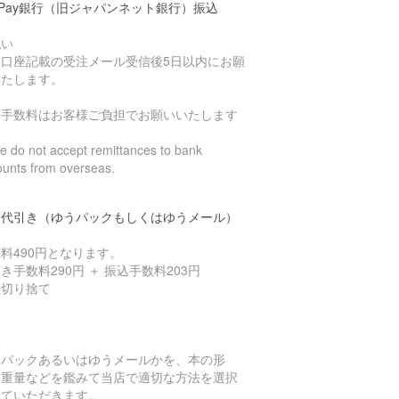
yPay銀行（旧ジャパンネット銀行）振込
払い
込口座記載の受注メール受信後5日以内にお願
いたします。
込手数料はお客様ご負担でお願いいたします
 do not accept remittances to bank
ounts from overseas.
品代引き（ゆうパックもしくはゆうメール）
料490円となります。
き手数料290円 ＋ 振込手数料203円
数切り捨て
うパックあるいはゆうメールかを、本の形
、重量などを鑑みて当店で適切な方法を選択
せていただきます。