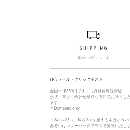
ショッピングガイド
SHIPPING
配送・送料について
ゆうメール・クリックポスト
全国一律350円です。（資材費等経費込）
形状・重さに合わせ最適な方法でお送りし
ます。
＊Domestic only
＊34㎝×25㎝、厚さ3㎝を超える本はゆうパ
あるいはレターパックプラスで発送いたし