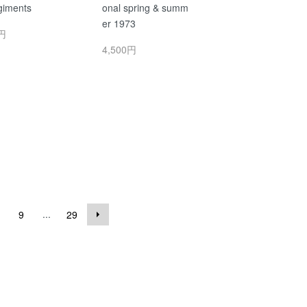
rgiments
onal spring & summ
er 1973
0円
4,500円
...
9
29