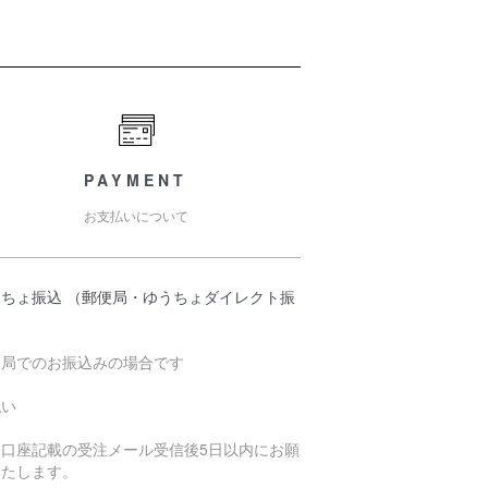
PAYMENT
お支払いについて
うちょ振込 （郵便局・ゆうちょダイレクト振
）
便局でのお振込みの場合です
払い
込口座記載の受注メール受信後5日以内にお願
いたします。