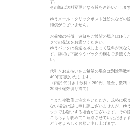
す。
その際は送料変更となる旨を連絡いたしま
ゆうメール・クリックポストは紛失などの
補償がございません。
お荷物の補償、追跡をご希望の場合はゆう
クでの発送をお選びください。
ゆうパックは発送地域によって送料が異な
す。詳細は下記ゆうパックの欄をご参照く
い。
代引きお支払いをご希望の場合は別途手数
490円頂戴いたします。
（内訳 代引き手数料：290円、送金手数料
203円 端数切り捨て）
＊また複数冊ご注文をいただき、規格に収
ない場合は誠に申し訳ございませんが、ゆ
ックでお願いする場合がございます。その
こちらより改めてご連絡させていただきま
どうぞよろしくお願い申し上げます。