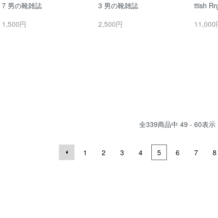
7 男の靴雑誌
3 男の靴雑誌
ttish R
1,500円
2,500円
11,00
全
339
商品中
49 - 60
表示
1
2
3
4
5
6
7
8