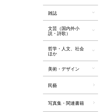
雑誌
文芸（国内外小
説・詩歌）
哲学・人文、社会
ほか
美術・デザイン
民藝
写真集・関連書籍