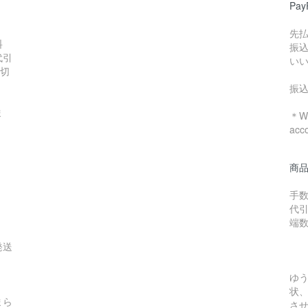
Pa
先
料
振
代引
い
数切
振
ま
＊We
acc
商
手数
代引
端
発送
ゆ
状
まら
さ