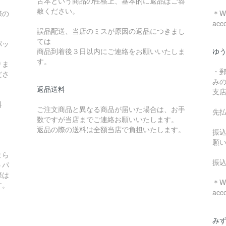
古本という商品の性格上、基本的に返品はご容
赦ください。
際の
＊We
acc
誤品配送、当店のミスが原因の返品につきまし
ては
パッ
商品到着後３日以内にご連絡をお願いいたしま
ゆ
す。
りま
・
ださ
み
返品送料
支
料
ご注文商品と異なる商品が届いた場合は、お手
先
数ですが当店までご連絡お願いいたします。
：
返品の際の送料は全額当店で負担いたします。
振
願
まら
振
うパ
際は
＊We
す。
acc
み