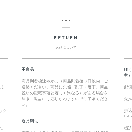
RETURN
返品について
不良品
ゆ
替
商品到着後速やかに（商品到着後３日以内）ご
たし
連絡ください。商品に欠陥（乱丁・落丁、商品
郵
説明の記載事項と著しく異なる）がある場合を
除き、返品には応じかねますのでご了承くださ
先
い。
ック
振
ま
い
返品期限
す。
振