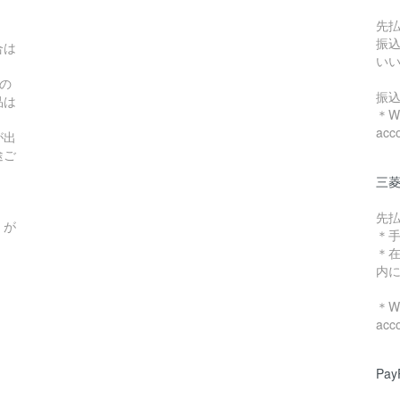
先
振
合は
い
の
振
品は
＊We
acc
が出
途ご
三菱
先
）が
＊
＊
内
＊We
acc
Pa