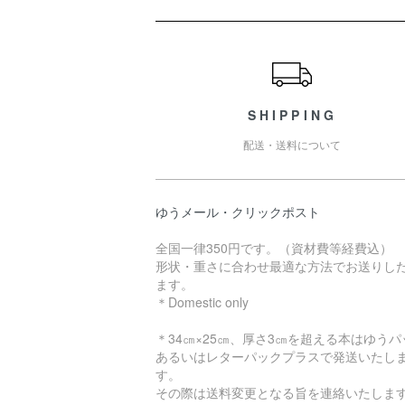
ショッピングガイド
SHIPPING
配送・送料について
ゆうメール・クリックポスト
全国一律350円です。（資材費等経費込）
形状・重さに合わせ最適な方法でお送りし
ます。
＊Domestic only
＊34㎝×25㎝、厚さ3㎝を超える本はゆうパ
あるいはレターパックプラスで発送いたし
す。
その際は送料変更となる旨を連絡いたしま