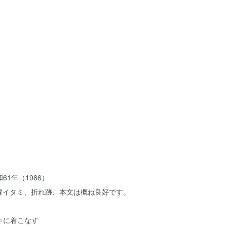
1年（1986）
・縁イタミ、折れ跡、本文は概ね良好です。
キに着こなす