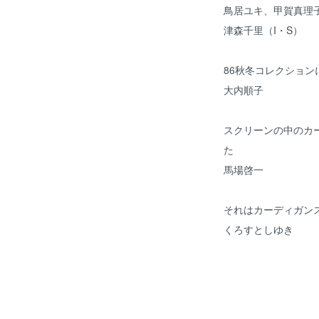
鳥居ユキ、甲賀真理
津森千里（I・S）
86秋冬コレクション
大内順子
スクリーンの中のカ
た
馬場啓一
それはカーディガン
くろすとしゆき