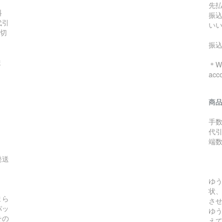
先
料
振
代引
い
数切
振
ま
＊We
acc
商
手数
代引
端
発送
ゆ
状
まら
さ
パッ
ゆ
その
え