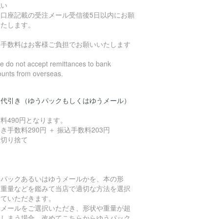
払い
込口座記載の受注メール受信後5日以内にお願
いたします。
込手数料はお客様ご負担でお願いいたします
 do not accept remittances to bank
ounts from overseas.
品代引き（ゆうパックもしくはゆうメール）
料490円となります。
き手数料290円 ＋ 振込手数料203円
数切り捨て
うパックあるいはゆうメールかを、本の形
、重量などを鑑みて当店で適切な方法を選択
せていただきます。
うメールをご選択いただき、形状や重量が超
てしまう場合、改めてこちらからゆうパック