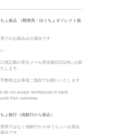
うちょ振込 （郵便局・ゆうちょダイレクト振
）
便局でのお振込みの場合です
払い
込口座記載の受注メール受信後5日以内にお願
いたします。
込手数料はお客様ご負担でお願いいたします
 do not accept remittances to bank
ounts from overseas.
うちょ銀行（他銀行から振込）
郵便局ではなく他銀行からゆうちょへお振込
の場合です。