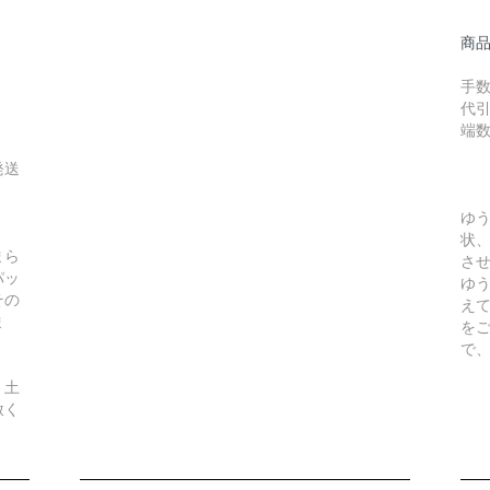
商
手数
代引
端
発送
ゆ
状
まら
さ
パッ
ゆ
その
え
ま
を
で
、土
赦く