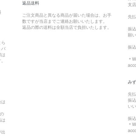
返品送料
支
料
ご注文商品と異なる商品が届いた場合は、お手
先
数ですが当店までご連絡お願いいたします。
：
返品の際の送料は全額当店で負担いたします。
振
願
まら
振
うパ
際は
＊We
す。
acc
み
先
振
合は
い
の
振
品は
＊We
acc
が出