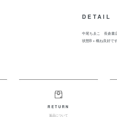
DETAIL
中尾ちゑこ 長倉書店
状態B + 概ね良好で
RETURN
返品について