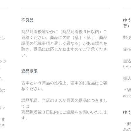
不良品
ゆ
替
商品到着後速やかに（商品到着後３日以内）ご
たし
連絡ください。商品に欠陥（乱丁・落丁、商品
郵
説明の記載事項と著しく異なる）がある場合を
除き、返品には応じかねますのでご了承くださ
先
い。
ック
振
ま
い
返品期限
す。
振
古本という商品の性格上、基本的に返品はご容
赦ください。
際の
＊We
acc
誤品配送、当店のミスが原因の返品につきまし
ては
パッ
商品到着後３日以内にご連絡をお願いいたしま
ゆ
す。
りま
・
ださ
み