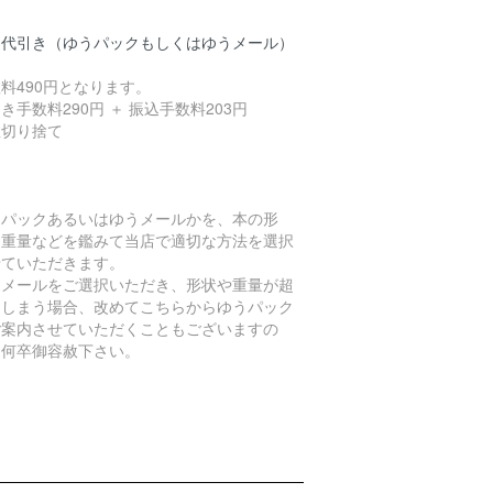
品代引き（ゆうパックもしくはゆうメール）
料490円となります。
き手数料290円 ＋ 振込手数料203円
数切り捨て
うパックあるいはゆうメールかを、本の形
、重量などを鑑みて当店で適切な方法を選択
せていただきます。
うメールをご選択いただき、形状や重量が超
てしまう場合、改めてこちらからゆうパック
ご案内させていただくこともございますの
、何卒御容赦下さい。