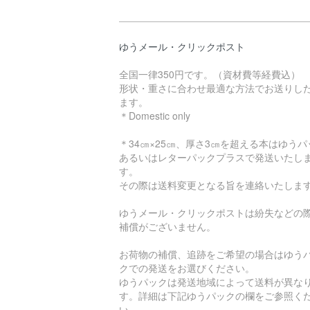
ゆうメール・クリックポスト
全国一律350円です。（資材費等経費込）
形状・重さに合わせ最適な方法でお送りし
ます。
＊Domestic only
＊34㎝×25㎝、厚さ3㎝を超える本はゆうパ
あるいはレターパックプラスで発送いたし
す。
その際は送料変更となる旨を連絡いたしま
ゆうメール・クリックポストは紛失などの
補償がございません。
お荷物の補償、追跡をご希望の場合はゆう
クでの発送をお選びください。
ゆうパックは発送地域によって送料が異な
す。詳細は下記ゆうパックの欄をご参照く
い。