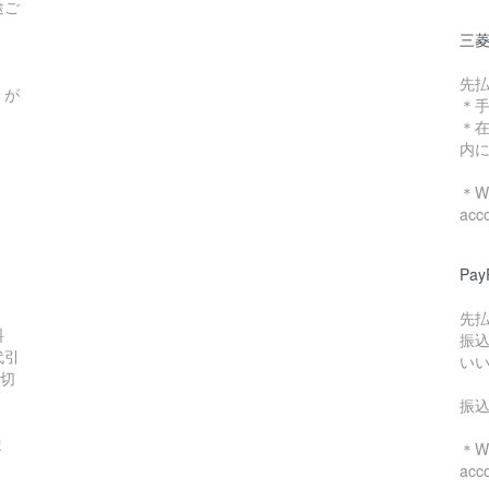
途ご
三菱
先
）が
＊
＊
内
＊We
acc
Pa
先
料
振
代引
い
数切
振
ま
＊We
acc