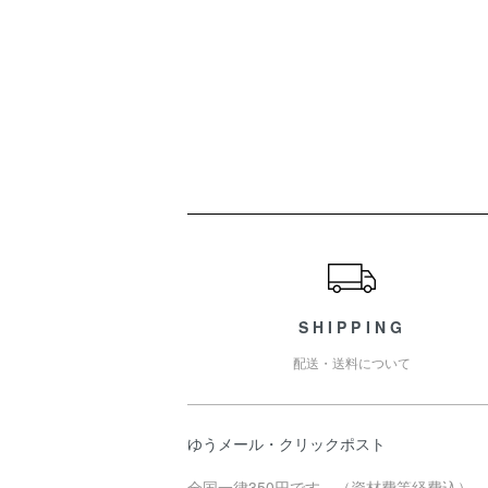
ショッピングガイド
SHIPPING
配送・送料について
ゆうメール・クリックポスト
全国一律350円です。（資材費等経費込）