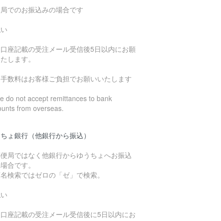
便局でのお振込みの場合です
払い
込口座記載の受注メール受信後5日以内にお願
いたします。
込手数料はお客様ご負担でお願いいたします
 do not accept remittances to bank
ounts from overseas.
うちょ銀行（他銀行から振込）
郵便局ではなく他銀行からゆうちょへお振込
の場合です。
店名検索ではゼロの「ゼ」で検索。
払い
込口座記載の受注メール受信後に5日以内にお