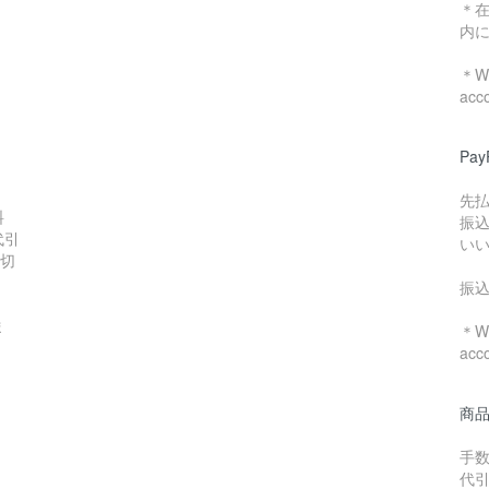
＊
内
＊We
acc
Pa
先
料
振
代引
い
数切
振
ま
＊We
acc
商
手数
代引