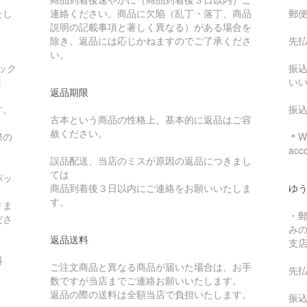
たし
連絡ください。商品に欠陥（乱丁・落丁、商品
郵
説明の記載事項と著しく異なる）がある場合を
除き、返品には応じかねますのでご了承くださ
先
い。
ック
振
ま
い
返品期限
す。
振
古本という商品の性格上、基本的に返品はご容
赦ください。
際の
＊We
acc
誤品配送、当店のミスが原因の返品につきまし
ては
パッ
商品到着後３日以内にご連絡をお願いいたしま
ゆ
す。
りま
・
ださ
み
返品送料
支
料
ご注文商品と異なる商品が届いた場合は、お手
先
数ですが当店までご連絡お願いいたします。
：
返品の際の送料は全額当店で負担いたします。
振