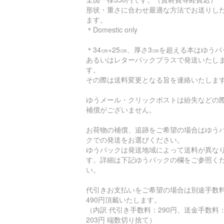
形状・重さに合わせ最適な方法でお送りし
ます。
＊Domestic only
＊34㎝×25㎝、厚さ3㎝を超える本はゆうパ
あるいはレターパックプラスで発送いたし
す。
その際は送料変更となる旨を連絡いたしま
ゆうメール・クリックポストは紛失などの
補償がございません。
お荷物の補償、追跡をご希望の場合はゆう
クでの発送をお選びください。
ゆうパックは発送地域によって送料が異な
す。詳細は下記ゆうパックの欄をご参照く
い。
代引きお支払いをご希望の場合は別途手数
490円頂戴いたします。
（内訳 代引き手数料：290円、送金手数料
203円 端数切り捨て）