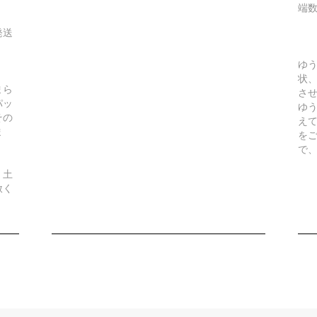
端
発送
ゆ
状
まら
さ
パッ
ゆ
その
え
ま
を
で
、土
赦く