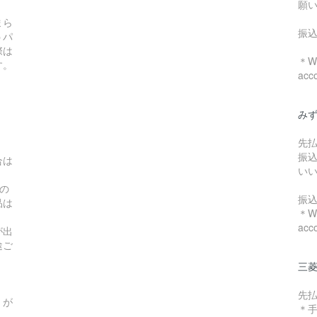
願
まら
振
うパ
際は
＊We
す。
acc
み
先
振
合は
い
の
振
品は
＊We
acc
が出
途ご
三菱
先
）が
＊