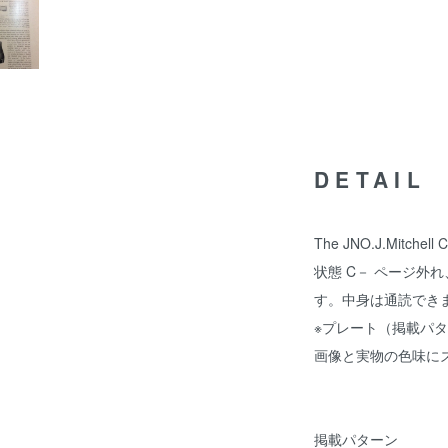
DETAIL
The JNO.J.Mitchell 
状態 C－ ページ外
す。中身は通読でき
※プレート（掲載パ
画像と実物の色味に
掲載パターン