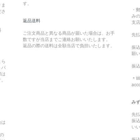
す。
りま
・
ださ
み
返品送料
支
料
ご注文商品と異なる商品が届いた場合は、お手
先
数ですが当店までご連絡お願いいたします。
：
返品の際の送料は全額当店で負担いたします。
振
願
まら
振
うパ
際は
＊We
す。
acc
み
先
振
合は
い
の
振