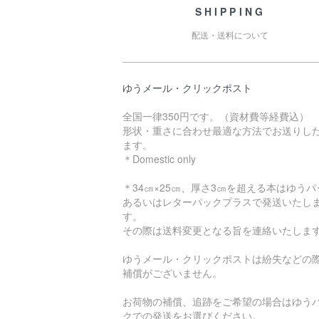
SHIPPING
配送・送料について
ゆうメール・クリックポスト
全国一律350円です。（資材費等経費込）
形状・重さに合わせ最適な方法でお送りし
ます。
＊Domestic only
＊34㎝×25㎝、厚さ3㎝を超える本はゆうパ
あるいはレターパックプラスで発送いたし
す。
その際は送料変更となる旨を連絡いたしま
ゆうメール・クリックポストは紛失などの
補償がございません。
お荷物の補償、追跡をご希望の場合はゆう
クでの発送をお選びください。