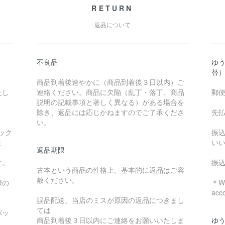
RETURN
返品について
不良品
ゆ
替
商品到着後速やかに（商品到着後３日以内）ご
たし
連絡ください。商品に欠陥（乱丁・落丁、商品
郵
説明の記載事項と著しく異なる）がある場合を
除き、返品には応じかねますのでご了承くださ
先
い。
ック
振
ま
い
返品期限
す。
振
古本という商品の性格上、基本的に返品はご容
赦ください。
際の
＊We
acc
誤品配送、当店のミスが原因の返品につきまし
ては
パッ
商品到着後３日以内にご連絡をお願いいたしま
ゆ