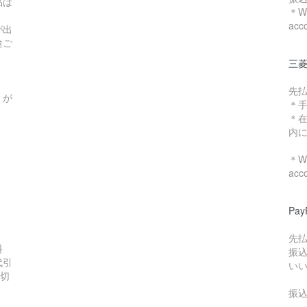
品は
＊We
acc
が出
途ご
三菱
先
）が
＊
＊
内
＊We
acc
Pa
先
料
振
代引
い
数切
振