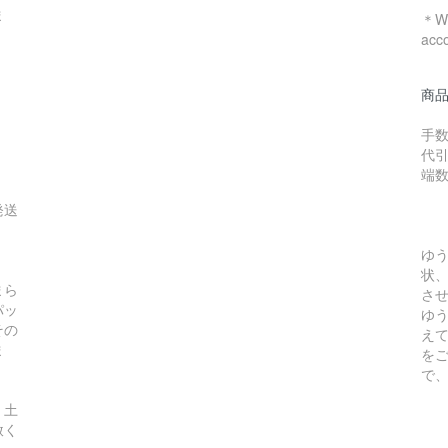
ま
＊We
acc
商
手数
代引
端
発送
ゆ
状
まら
さ
パッ
ゆ
その
え
ま
を
で
、土
赦く