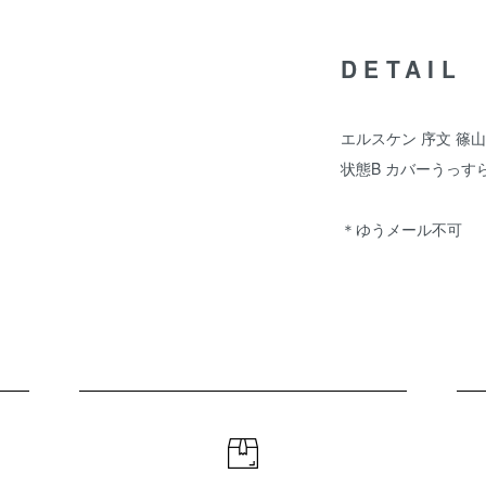
DETAIL
エルスケン 序文 篠山
状態B カバーうっ
＊ゆうメール不可