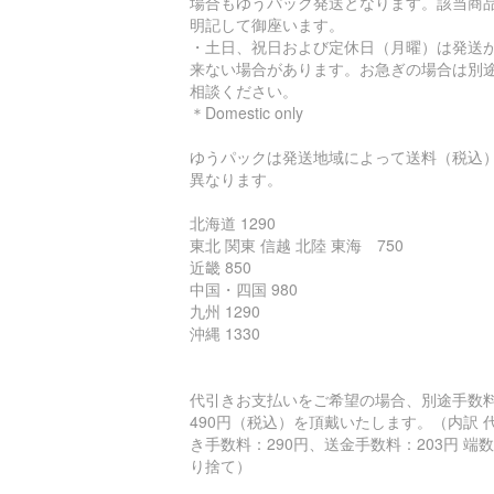
場合もゆうパック発送となります。該当商
明記して御座います。
・土日、祝日および定休日（月曜）は発送
来ない場合があります。お急ぎの場合は別
相談ください。
＊Domestic only
ゆうパックは発送地域によって送料（税込
異なります。
北海道 1290
東北 関東 信越 北陸 東海 750
近畿 850
中国・四国 980
九州 1290
沖縄 1330
代引きお支払いをご希望の場合、別途手数
490円（税込）を頂戴いたします。（内訳 
き手数料：290円、送金手数料：203円 端
り捨て）