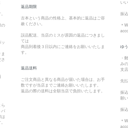
ま
い
返品期限
す。
振
古本という商品の性格上、基本的に返品はご容
赦ください。
際の
＊We
acc
誤品配送、当店のミスが原因の返品につきまし
ては
パッ
商品到着後３日以内にご連絡をお願いいたしま
ゆ
す。
りま
・
ださ
み
返品送料
支
料
ご注文商品と異なる商品が届いた場合は、お手
先
数ですが当店までご連絡お願いいたします。
：
返品の際の送料は全額当店で負担いたします。
振
願
まら
振
うパ
際は
＊We
す。
acc