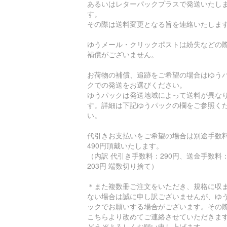
あるいはレターパックプラスで発送いたし
す。
その際は送料変更となる旨を連絡いたしま
ゆうメール・クリックポストは紛失などの
補償がございません。
お荷物の補償、追跡をご希望の場合はゆう
クでの発送をお選びください。
ゆうパックは発送地域によって送料が異な
す。詳細は下記ゆうパックの欄をご参照く
い。
代引きお支払いをご希望の場合は別途手数
490円頂戴いたします。
（内訳 代引き手数料：290円、送金手数料
203円 端数切り捨て）
＊また複数冊ご注文をいただき、規格に収
ない場合は誠に申し訳ございませんが、ゆ
ックでお願いする場合がございます。その
こちらより改めてご連絡させていただきま
どうぞよろしくお願い申し上げます。