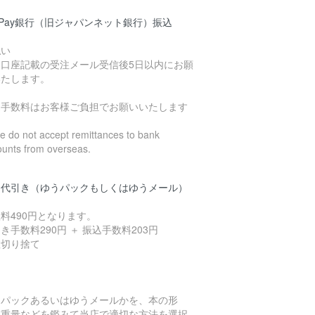
yPay銀行（旧ジャパンネット銀行）振込
払い
込口座記載の受注メール受信後5日以内にお願
いたします。
込手数料はお客様ご負担でお願いいたします
 do not accept remittances to bank
ounts from overseas.
品代引き（ゆうパックもしくはゆうメール）
料490円となります。
き手数料290円 ＋ 振込手数料203円
数切り捨て
うパックあるいはゆうメールかを、本の形
、重量などを鑑みて当店で適切な方法を選択