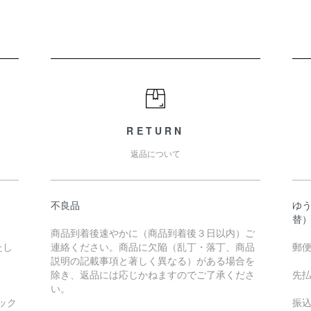
RETURN
返品について
不良品
ゆ
替
商品到着後速やかに（商品到着後３日以内）ご
たし
連絡ください。商品に欠陥（乱丁・落丁、商品
郵
説明の記載事項と著しく異なる）がある場合を
除き、返品には応じかねますのでご了承くださ
先
い。
ック
振