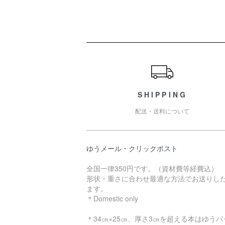
ショッピングガイド
SHIPPING
配送・送料について
ゆうメール・クリックポスト
全国一律350円です。（資材費等経費込）
形状・重さに合わせ最適な方法でお送りし
ます。
＊Domestic only
＊34㎝×25㎝、厚さ3㎝を超える本はゆうパ