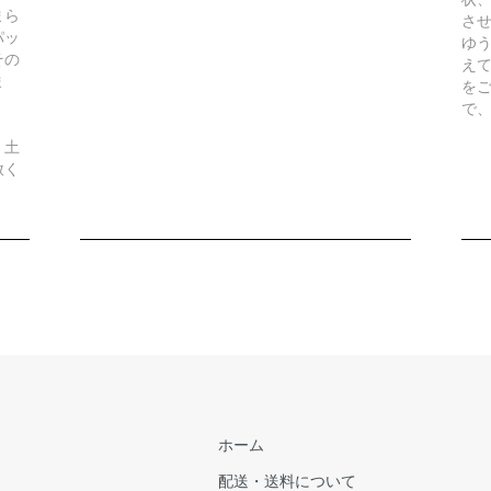
まら
さ
パッ
ゆ
その
え
ま
を
で
、土
赦く
ホーム
配送・送料について