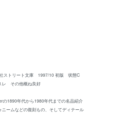
社ストリート文庫 1997/10 初版 状態C
スレ その他概ね良好
ranglerの1890年代から1980年代までの名品紹介
ゥニームなどの復刻もの、そしてディテール