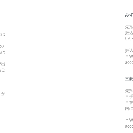
み
先
振
合は
い
の
振
品は
＊We
acc
が出
途ご
三菱
先
）が
＊
＊
内
＊We
acc