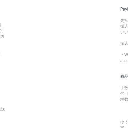
Pa
先
料
振
代引
い
数切
振
ま
＊We
acc
商
手数
代引
端
発送
ゆ
状