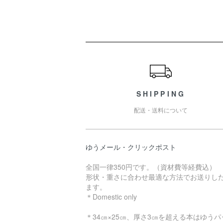
ショッピングガイド
SHIPPING
配送・送料について
ゆうメール・クリックポスト
全国一律350円です。（資材費等経費込）
形状・重さに合わせ最適な方法でお送りし
ます。
＊Domestic only
＊34㎝×25㎝、厚さ3㎝を超える本はゆうパ