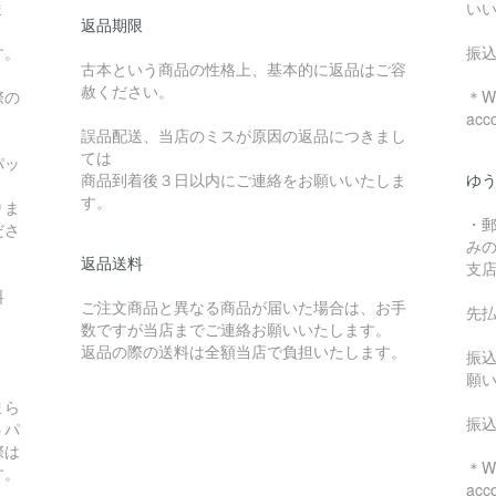
ま
い
返品期限
す。
振
古本という商品の性格上、基本的に返品はご容
赦ください。
際の
＊We
acc
誤品配送、当店のミスが原因の返品につきまし
ては
パッ
商品到着後３日以内にご連絡をお願いいたしま
ゆ
す。
りま
・
ださ
み
返品送料
支
料
ご注文商品と異なる商品が届いた場合は、お手
先
数ですが当店までご連絡お願いいたします。
：
返品の際の送料は全額当店で負担いたします。
振
願
まら
振
うパ
際は
＊We
す。
acc