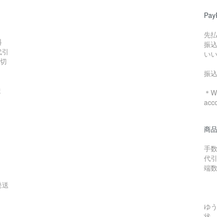
Pa
先
料
振
代引
い
数切
振
ま
＊We
acc
商
手数
代引
端
発送
ゆ
状