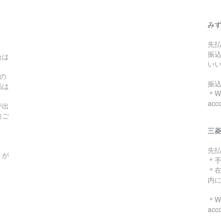
み
先
振
合は
い
の
振
品は
＊We
acc
が出
途ご
三菱
先
）が
＊
＊
内
＊We
acc