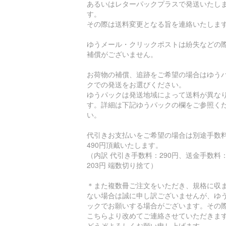
あるいはレターパックプラスで発送いたし
す。
その際は送料変更となる旨を連絡いたしま
ゆうメール・クリックポストは紛失などの
補償がございません。
お荷物の補償、追跡をご希望の場合はゆう
クでの発送をお選びください。
ゆうパックは発送地域によって送料が異な
す。詳細は下記ゆうパックの欄をご参照く
い。
代引きお支払いをご希望の場合は別途手数
490円頂戴いたします。
（内訳 代引き手数料：290円、送金手数料
203円 端数切り捨て）
＊また複数冊ご注文をいただき、規格に収
ない場合は誠に申し訳ございませんが、ゆ
ックでお願いする場合がございます。その
こちらより改めてご連絡させていただきま
どうぞよろしくお願い申し上げます。