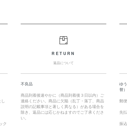
RETURN
返品について
不良品
ゆ
替
商品到着後速やかに（商品到着後３日以内）ご
たし
連絡ください。商品に欠陥（乱丁・落丁、商品
郵
説明の記載事項と著しく異なる）がある場合を
除き、返品には応じかねますのでご了承くださ
先
い。
ック
振