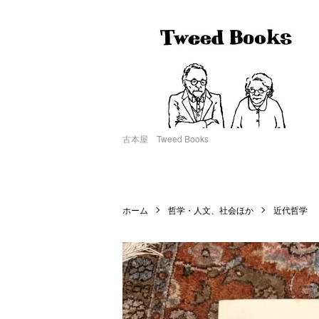
古本屋 Tweed Books
ホーム
哲学・人文、社会ほか
近代哲学