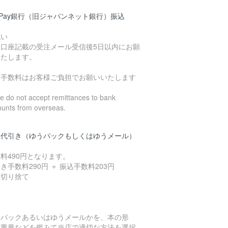
yPay銀行（旧ジャパンネット銀行）振込
払い
込口座記載の受注メール受信後5日以内にお願
いたします。
込手数料はお客様ご負担でお願いいたします
 do not accept remittances to bank
ounts from overseas.
品代引き（ゆうパックもしくはゆうメール）
料490円となります。
き手数料290円 ＋ 振込手数料203円
数切り捨て
うパックあるいはゆうメールかを、本の形
、重量などを鑑みて当店で適切な方法を選択