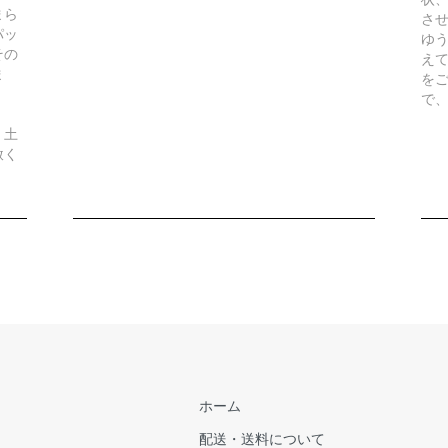
まら
さ
パッ
ゆ
その
え
ま
を
で
、土
赦く
ホーム
配送・送料について