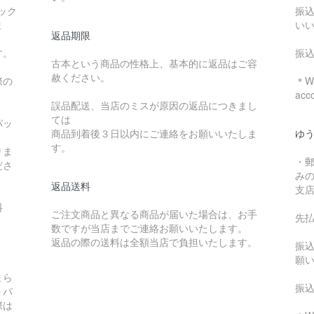
ック
振
ま
い
返品期限
す。
振
古本という商品の性格上、基本的に返品はご容
赦ください。
際の
＊We
acc
誤品配送、当店のミスが原因の返品につきまし
ては
パッ
商品到着後３日以内にご連絡をお願いいたしま
ゆ
す。
りま
・
ださ
み
返品送料
支
料
ご注文商品と異なる商品が届いた場合は、お手
先
数ですが当店までご連絡お願いいたします。
：
返品の際の送料は全額当店で負担いたします。
振
願
まら
振
うパ
際は