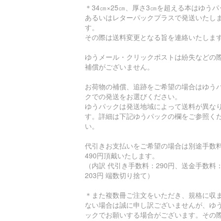
＊34㎝×25㎝、厚さ3㎝を超える本はゆうパ
あるいはレターパックプラスで発送いたし
す。
その際は送料変更となる旨を連絡いたしま
ゆうメール・クリックポストは紛失などの
補償がございません。
お荷物の補償、追跡をご希望の場合はゆう
クでの発送をお選びください。
ゆうパックは発送地域によって送料が異な
す。詳細は下記ゆうパックの欄をご参照く
い。
代引きお支払いをご希望の場合は別途手数
490円頂戴いたします。
（内訳 代引き手数料：290円、送金手数料
203円 端数切り捨て）
＊また複数冊ご注文をいただき、規格に収
ない場合は誠に申し訳ございませんが、ゆ
ックでお願いする場合がございます。その