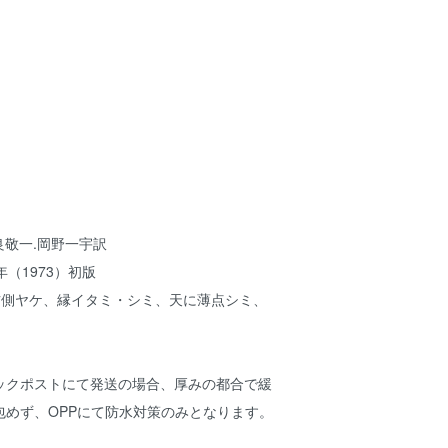
良敬一.岡野一宇訳
（1973）初版
右側ヤケ、縁イタミ・シミ、天に薄点シミ、
。
ックポストにて発送の場合、厚みの都合で緩
包めず、OPPにて防水対策のみとなります。