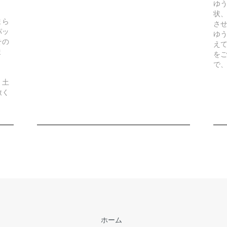
ゆ
状
まら
さ
パッ
ゆ
その
え
ま
を
で
、土
赦く
ホーム