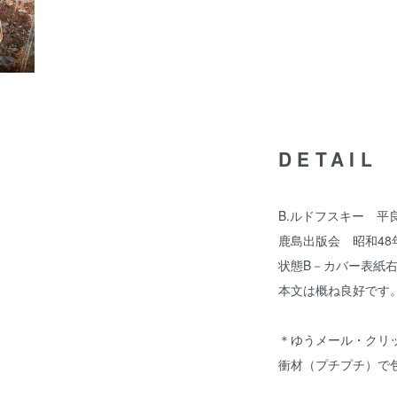
DETAIL
B.ルドフスキー 平
鹿島出版会 昭和48年
状態B－カバー表紙
本文は概ね良好です
＊ゆうメール・クリ
衝材（プチプチ）で