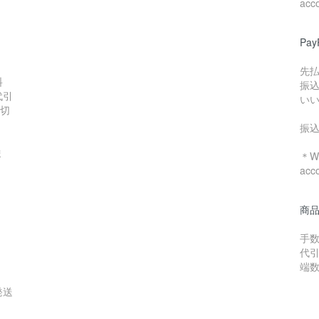
acc
Pa
先
料
振
代引
い
数切
振
ま
＊We
acc
商
手数
代引
端
発送