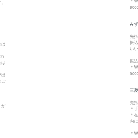
＊We
す。
acc
み
先
振
合は
い
の
振
品は
＊We
acc
が出
途ご
三菱
先
）が
＊
＊
内
＊We