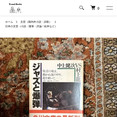
0
ホーム
文芸（国内外小説・詩歌）
日本の文芸（小説・随筆・評論 / 絵本など）