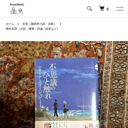
0
ホーム
文芸（国内外小説・詩歌）
海外文芸（小説・随筆・評論 / 絵本など）