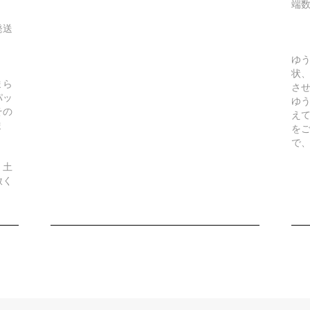
端
発送
ゆ
状
まら
さ
パッ
ゆ
その
え
ま
を
で
、土
赦く