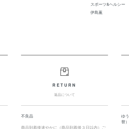
スポーツ&ヘルシー
伊島薫
RETURN
返品について
不良品
ゆ
替
商品到着後速やかに（商品到着後３日以内）ご