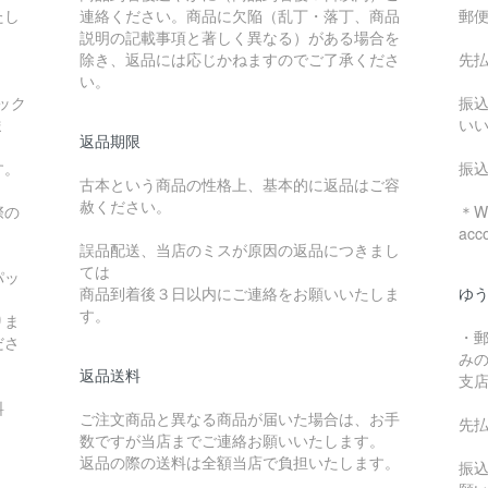
たし
連絡ください。商品に欠陥（乱丁・落丁、商品
郵
説明の記載事項と著しく異なる）がある場合を
除き、返品には応じかねますのでご了承くださ
先
い。
ック
振
ま
い
返品期限
す。
振
古本という商品の性格上、基本的に返品はご容
赦ください。
際の
＊We
acc
誤品配送、当店のミスが原因の返品につきまし
ては
パッ
商品到着後３日以内にご連絡をお願いいたしま
ゆ
す。
りま
・
ださ
み
返品送料
支
料
ご注文商品と異なる商品が届いた場合は、お手
先
数ですが当店までご連絡お願いいたします。
：
返品の際の送料は全額当店で負担いたします。
振