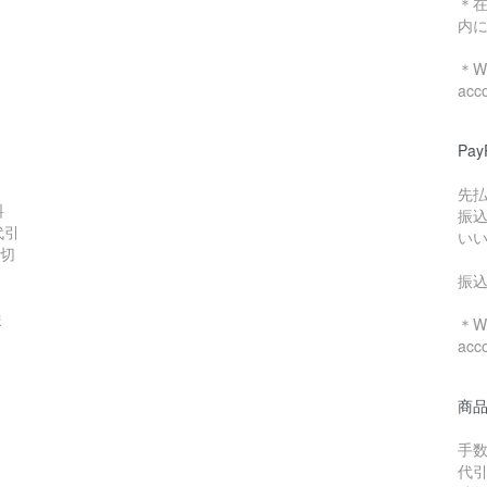
＊
内
＊We
acc
Pa
先
料
振
代引
い
数切
振
ま
＊We
acc
商
手数
代引