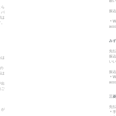
願
まら
振
うパ
際は
＊We
す。
acc
み
先
振
合は
い
の
振
品は
＊We
acc
が出
途ご
三菱
先
）が
＊