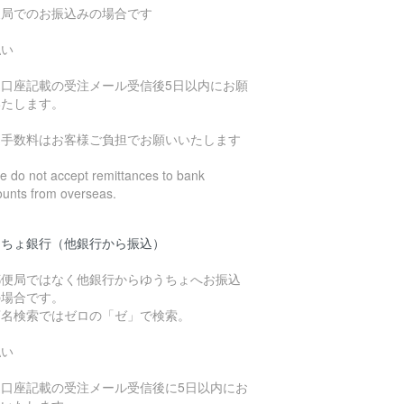
便局でのお振込みの場合です
払い
込口座記載の受注メール受信後5日以内にお願
いたします。
込手数料はお客様ご負担でお願いいたします
 do not accept remittances to bank
ounts from overseas.
うちょ銀行（他銀行から振込）
郵便局ではなく他銀行からゆうちょへお振込
の場合です。
店名検索ではゼロの「ゼ」で検索。
払い
込口座記載の受注メール受信後に5日以内にお