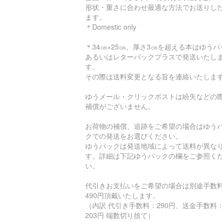
形状・重さに合わせ最適な方法でお送りし
ます。
＊Domestic only
＊34㎝×25㎝、厚さ3㎝を超える本はゆうパ
あるいはレターパックプラスで発送いたし
す。
その際は送料変更となる旨を連絡いたしま
ゆうメール・クリックポストは紛失などの
補償がございません。
お荷物の補償、追跡をご希望の場合はゆう
クでの発送をお選びください。
ゆうパックは発送地域によって送料が異な
す。詳細は下記ゆうパックの欄をご参照く
い。
代引きお支払いをご希望の場合は別途手数
490円頂戴いたします。
（内訳 代引き手数料：290円、送金手数料
203円 端数切り捨て）