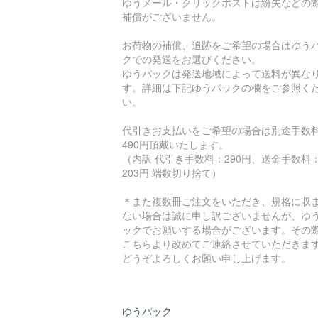
ゆうメール・クリックポストは紛失などの
補償がございません。
お荷物の補償、追跡をご希望の場合はゆう
クでの発送をお選びください。
ゆうパックは発送地域によって送料が異な
す。詳細は下記ゆうパックの欄をご参照く
い。
代引きお支払いをご希望の場合は別途手数
490円頂戴いたします。
（内訳 代引き手数料：290円、送金手数料
203円 端数切り捨て）
＊また複数冊ご注文をいただき、規格に収
ない場合は誠に申し訳ございませんが、ゆ
ックでお願いする場合がございます。その
こちらより改めてご連絡させていただきま
どうぞよろしくお願い申し上げます。
ゆうパック