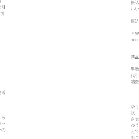
料
振
代引
い
数切
振
ま
＊We
acc
商
手数
代引
端
発送
ゆ
状
まら
さ
パッ
ゆ
その
え
ま
を