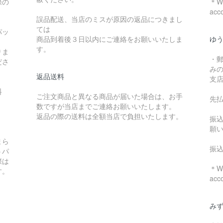
際の
＊We
acc
誤品配送、当店のミスが原因の返品につきまし
ては
パッ
商品到着後３日以内にご連絡をお願いいたしま
ゆ
す。
りま
・
ださ
み
返品送料
支
料
ご注文商品と異なる商品が届いた場合は、お手
先
数ですが当店までご連絡お願いいたします。
：
返品の際の送料は全額当店で負担いたします。
振
願
まら
振
うパ
際は
＊We
す。
acc
み