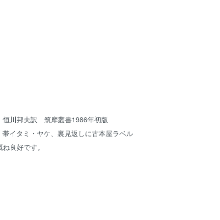
恒川邦夫訳 筑摩叢書1986年初版
ミ、帯イタミ・ヤケ、裏見返しに古本屋ラベル
概ね良好です。