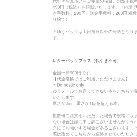
代引きお支払いをご希望の場合、別途手数
490円（税込）を頂戴いたします。（内訳 
き手数料：290円、送金手数料：203円 端
り捨て）
＊ゆうパックは土日祝日以外の発送となり
す。
レターパックプラス（代引き不可）
全国一律600円です。
【代金引換ではご利用いただけません】
＊Domestic only
ゆうメールでお送りできない本をこちらで
いたします。
厚さが3㎝、重さが1㎏を超える本。
複数冊ご注文をいただいた場合で規格に収
ない場合は誠に申し訳ございませんがゆう
クにてお願いする場合があるございます。
際は改めてこちらから連絡させていただき