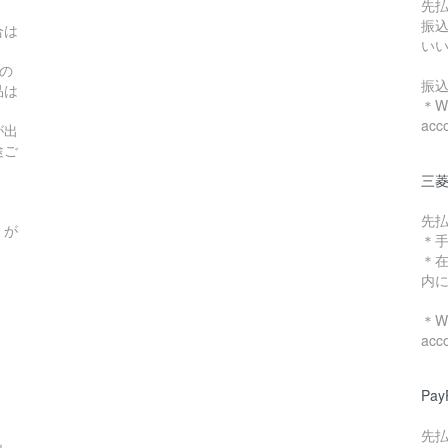
先
振
合は
い
の
振
品は
＊We
acc
が出
途ご
三菱
先
）が
＊
＊
内
＊We
acc
Pa
先