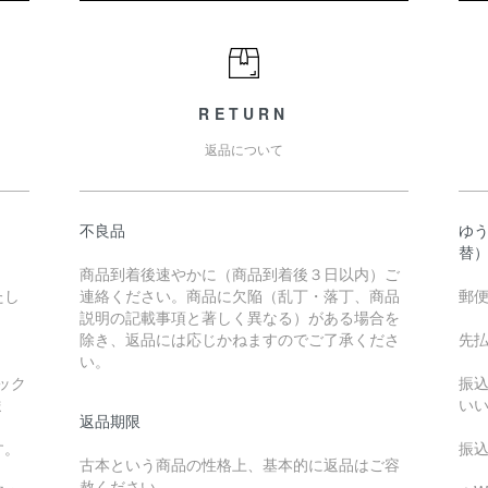
RETURN
返品について
不良品
ゆ
替
商品到着後速やかに（商品到着後３日以内）ご
たし
連絡ください。商品に欠陥（乱丁・落丁、商品
郵
説明の記載事項と著しく異なる）がある場合を
除き、返品には応じかねますのでご了承くださ
先
い。
ック
振
ま
い
返品期限
す。
振
古本という商品の性格上、基本的に返品はご容
赦ください。