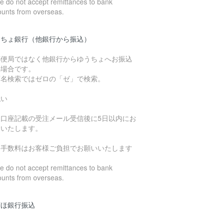
 do not accept remittances to bank
ounts from overseas.
うちょ銀行（他銀行から振込）
郵便局ではなく他銀行からゆうちょへお振込
の場合です。
店名検索ではゼロの「ゼ」で検索。
払い
込口座記載の受注メール受信後に5日以内にお
いいたします。
込手数料はお客様ご負担でお願いいたします
 do not accept remittances to bank
ounts from overseas.
ずほ銀行振込