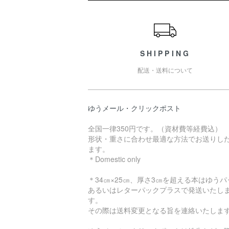
ショッピングガイド
SHIPPING
配送・送料について
ゆうメール・クリックポスト
全国一律350円です。（資材費等経費込）
形状・重さに合わせ最適な方法でお送りし
ます。
＊Domestic only
＊34㎝×25㎝、厚さ3㎝を超える本はゆうパ
あるいはレターパックプラスで発送いたし
す。
その際は送料変更となる旨を連絡いたしま