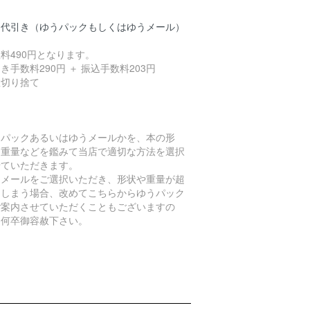
品代引き（ゆうパックもしくはゆうメール）
料490円となります。
き手数料290円 ＋ 振込手数料203円
数切り捨て
うパックあるいはゆうメールかを、本の形
、重量などを鑑みて当店で適切な方法を選択
せていただきます。
うメールをご選択いただき、形状や重量が超
てしまう場合、改めてこちらからゆうパック
ご案内させていただくこともございますの
、何卒御容赦下さい。