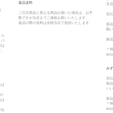
返品送料
支
料
ご注文商品と異なる商品が届いた場合は、お手
先
数ですが当店までご連絡お願いいたします。
：
返品の際の送料は全額当店で負担いたします。
振
願
まら
振
うパ
際は
＊We
す。
acc
み
先
振
合は
い
の
振
品は
＊We
acc
が出