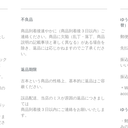
不良品
ゆ
替
商品到着後速やかに（商品到着後３日以内）ご
たし
連絡ください。商品に欠陥（乱丁・落丁、商品
郵
説明の記載事項と著しく異なる）がある場合を
除き、返品には応じかねますのでご了承くださ
先
い。
ック
振
ま
い
返品期限
す。
振
古本という商品の性格上、基本的に返品はご容
赦ください。
際の
＊We
acc
誤品配送、当店のミスが原因の返品につきまし
ては
パッ
商品到着後３日以内にご連絡をお願いいたしま
ゆ
す。
りま
・
ださ
み