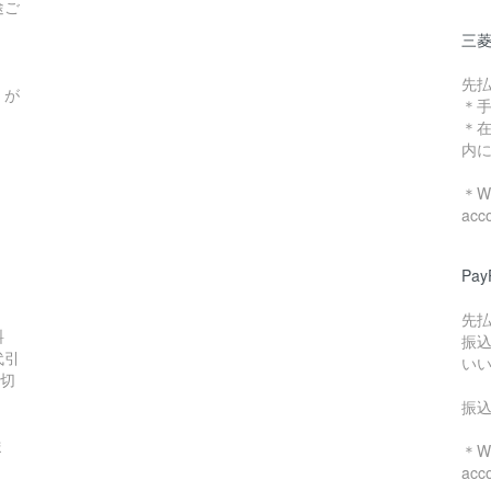
途ご
三菱
先
）が
＊
＊
内
＊We
acc
Pa
先
料
振
代引
い
数切
振
ま
＊We
acc