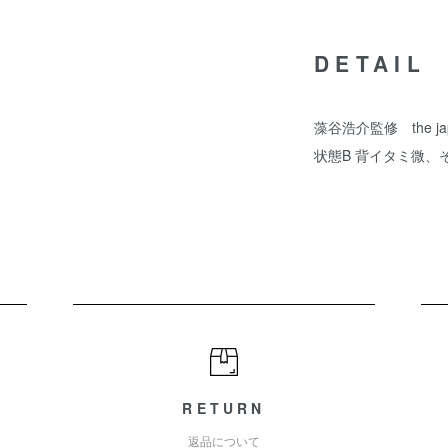
DETAIL
藻谷浩介監修 the jap
状態B 背イタミ微、
RETURN
返品について