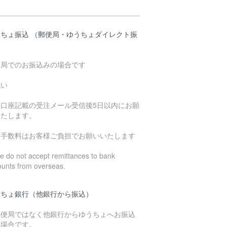
うちょ振込 （郵便局・ゆうちょダイレクト振
）
便局でのお振込みの場合です
払い
込口座記載の受注メール受信後5日以内にお願
いたします。
込手数料はお客様ご負担でお願いいたします
 do not accept remittances to bank
ounts from overseas.
うちょ銀行（他銀行から振込）
郵便局ではなく他銀行からゆうちょへお振込
の場合です。