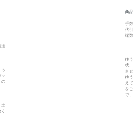
商
手数
代引
端
発送
ゆ
状
まら
さ
パッ
ゆ
その
え
ま
を
で
、土
赦く