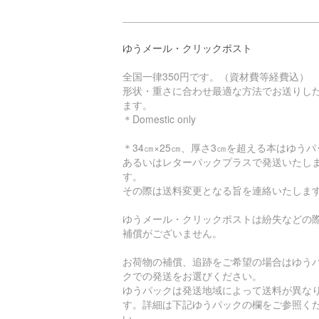
ゆうメール・クリックポスト
全国一律350円です。（資材費等経費込）
形状・重さに合わせ最適な方法でお送りし
ます。
＊Domestic only
＊34㎝×25㎝、厚さ3㎝を超える本はゆうパ
あるいはレターパックプラスで発送いたし
す。
その際は送料変更となる旨を連絡いたしま
ゆうメール・クリックポストは紛失などの
補償がございません。
お荷物の補償、追跡をご希望の場合はゆう
クでの発送をお選びください。
ゆうパックは発送地域によって送料が異な
す。詳細は下記ゆうパックの欄をご参照く
い。