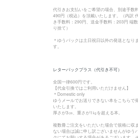
代引きお支払いをご希望の場合、別途手数
490円（税込）を頂戴いたします。（内訳 
き手数料：290円、送金手数料：203円 端
り捨て）
＊ゆうパックは土日祝日以外の発送となり
す。
レターパックプラス（代引き不可）
全国一律600円です。
【代金引換ではご利用いただけません】
＊Domestic only
ゆうメールでお送りできない本をこちらで
いたします。
厚さが3㎝、重さが1㎏を超える本。
複数冊ご注文をいただいた場合で規格に収
ない場合は誠に申し訳ございませんがゆう
クにてお願いする場合があるございます。