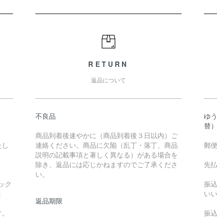
RETURN
返品について
不良品
ゆ
替
商品到着後速やかに（商品到着後３日以内）ご
たし
連絡ください。商品に欠陥（乱丁・落丁、商品
郵
説明の記載事項と著しく異なる）がある場合を
除き、返品には応じかねますのでご了承くださ
先
い。
ック
振
ま
い
返品期限
す。
振