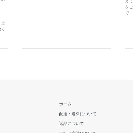
え
ま
を
で
、土
赦く
ホーム
配送・送料について
返品について
支払い方法について