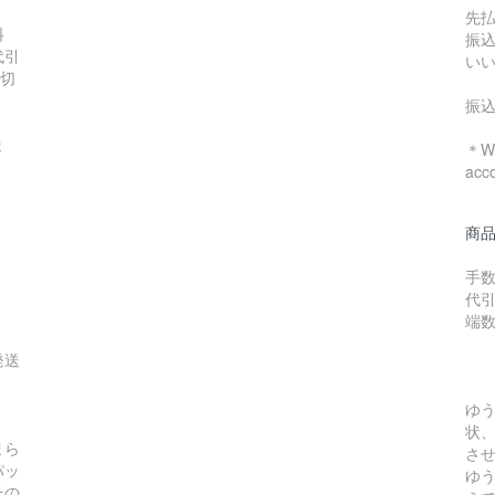
先
料
振
代引
い
数切
振
ま
＊We
acc
商
手数
代引
端
発送
ゆ
状
まら
さ
パッ
ゆ
その