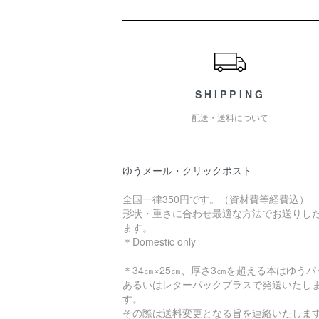
ショッピングガイド
SHIPPING
配送・送料について
ゆうメール・クリックポスト
全国一律350円です。（資材費等経費込）
形状・重さに合わせ最適な方法でお送りし
ます。
＊Domestic only
＊34㎝×25㎝、厚さ3㎝を超える本はゆうパ
あるいはレターパックプラスで発送いたし
す。
その際は送料変更となる旨を連絡いたしま