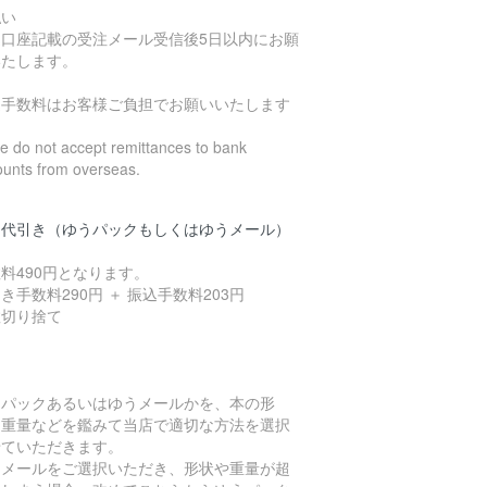
払い
込口座記載の受注メール受信後5日以内にお願
いたします。
込手数料はお客様ご負担でお願いいたします
 do not accept remittances to bank
ounts from overseas.
品代引き（ゆうパックもしくはゆうメール）
料490円となります。
き手数料290円 ＋ 振込手数料203円
数切り捨て
うパックあるいはゆうメールかを、本の形
、重量などを鑑みて当店で適切な方法を選択
せていただきます。
うメールをご選択いただき、形状や重量が超