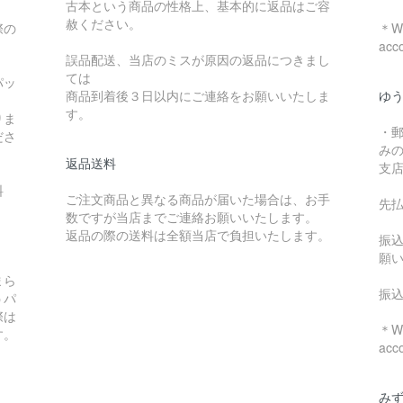
古本という商品の性格上、基本的に返品はご容
赦ください。
際の
＊We
acc
誤品配送、当店のミスが原因の返品につきまし
ては
パッ
商品到着後３日以内にご連絡をお願いいたしま
ゆ
す。
りま
・
ださ
み
返品送料
支
料
ご注文商品と異なる商品が届いた場合は、お手
先
数ですが当店までご連絡お願いいたします。
：
返品の際の送料は全額当店で負担いたします。
振
願
まら
振
うパ
際は
＊We
す。
acc
み