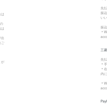
先
振
合は
い
の
振
品は
＊We
acc
が出
途ご
三菱
先
）が
＊
＊
内
＊We
acc
Pa