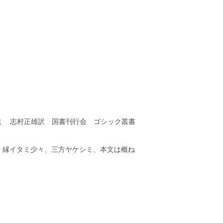
ミ 志村正雄訳 国書刊行会 ゴシック叢書
ケ、縁イタミ少々、三方ヤケシミ、本文は概ね