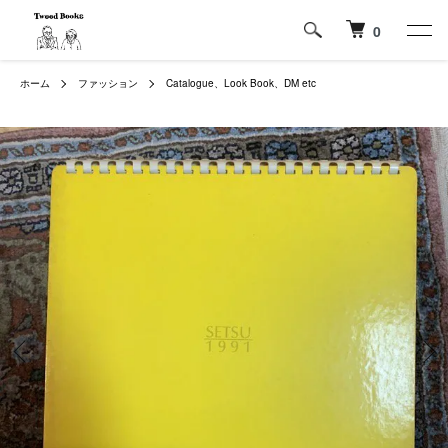
0
ホーム
ファッション
Catalogue、Look Book、DM etc