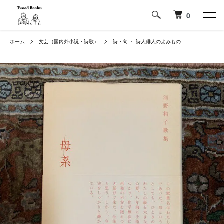
0
ホーム
文芸（国内外小説・詩歌）
詩・句 ・ 詩人俳人のよみもの