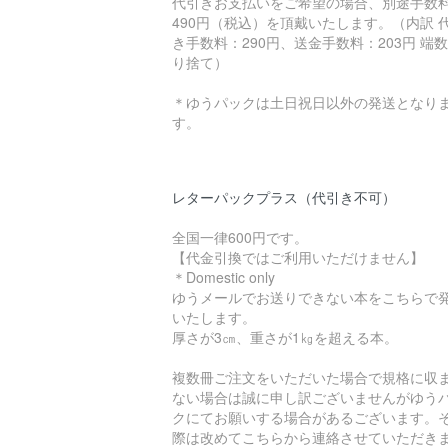
代引きお支払いをご希望の場合、別途手数
490円（税込）を頂戴いたします。（内訳 
き手数料：290円、送金手数料：203円 端
り捨て）
＊ゆうパックは土日祝日以外の発送となり
す。
レターパックプラス（代引き不可）
全国一律600円です。
【代金引換ではご利用いただけません】
＊Domestic only
ゆうメールでお送りできない本をこちらで
いたします。
厚さが3㎝、重さが1㎏を超える本。
複数冊ご注文をいただいた場合で規格に収
ない場合は誠に申し訳ございませんがゆう
クにてお願いする場合があるございます。
際は改めてこちらから連絡させていただき