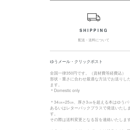
ショッピングガイド
SHIPPING
配送・送料について
ゆうメール・クリックポスト
全国一律350円です。（資材費等経費込）
形状・重さに合わせ最適な方法でお送りし
ます。
＊Domestic only
＊34㎝×25㎝、厚さ3㎝を超える本はゆうパ
あるいはレターパックプラスで発送いたし
す。
その際は送料変更となる旨を連絡いたしま