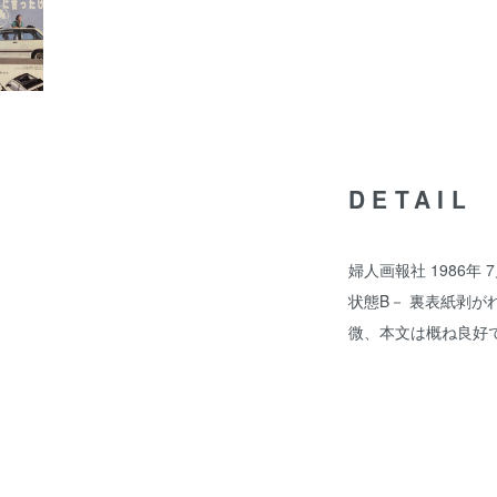
DETAIL
婦人画報社 1986年 
状態B－ 裏表紙剥が
微、本文は概ね良好