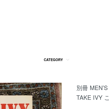
CATEGORY
別冊 MEN’
TAKE I