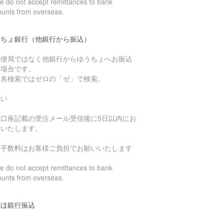
 do not accept remittances to bank
ounts from overseas.
うちょ銀行（他銀行から振込）
郵便局ではなく他銀行からゆうちょへお振込
の場合です。
店名検索ではゼロの「ゼ」で検索。
払い
込口座記載の受注メール受信後に5日以内にお
いいたします。
込手数料はお客様ご負担でお願いいたします
 do not accept remittances to bank
ounts from overseas.
ずほ銀行振込