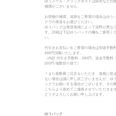
ゆうメール・クリックポストは紛失などの
補償がございません。
お荷物の補償、追跡をご希望の場合はゆう
クでの発送をお選びください。
ゆうパックは発送地域によって送料が異な
す。詳細は下記ゆうパックの欄をご参照く
い。
代引きお支払いをご希望の場合は別途手数
490円頂戴いたします。
（内訳 代引き手数料：290円、送金手数料
203円 端数切り捨て）
＊また複数冊ご注文をいただき、規格に収
ない場合は誠に申し訳ございませんが、ゆ
ックでお願いする場合がございます。その
こちらより改めてご連絡させていただきま
どうぞよろしくお願い申し上げます。
ゆうパック