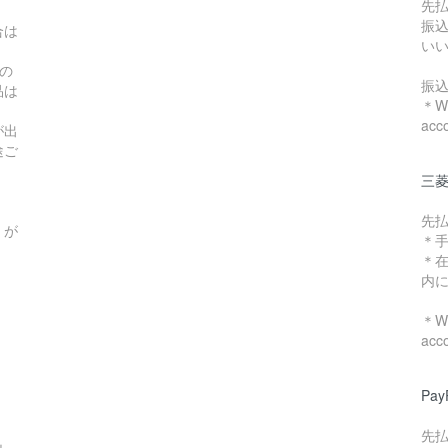
先
振
合は
い
の
振
品は
＊We
acc
が出
途ご
三菱
先
）が
＊
＊
内
＊We
acc
Pa
先