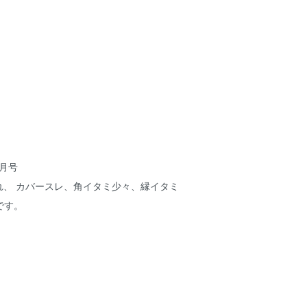
7月号
れ、 カバースレ、角イタミ少々、縁イタミ
です。