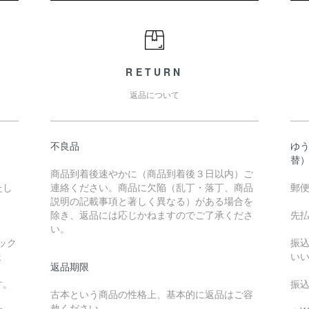
RETURN
返品について
不良品
ゆ
替
商品到着後速やかに（商品到着後３日以内）ご
たし
連絡ください。商品に欠陥（乱丁・落丁、商品
郵
説明の記載事項と著しく異なる）がある場合を
除き、返品には応じかねますのでご了承くださ
先
い。
ック
振
ま
い
返品期限
す。
振
古本という商品の性格上、基本的に返品はご容
赦ください。