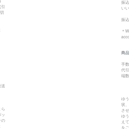
料
振
代引
い
数切
振
ま
＊We
acc
商
手数
代引
端
発送
ゆ
状
まら
さ
パッ
ゆ
その
え
ま
を