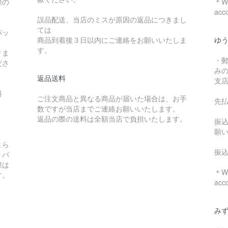
際の
＊We
acc
誤品配送、当店のミスが原因の返品につきまし
ては
パッ
商品到着後３日以内にご連絡をお願いいたしま
ゆ
す。
りま
・
ださ
み
返品送料
支
料
ご注文商品と異なる商品が届いた場合は、お手
先
数ですが当店までご連絡お願いいたします。
：
返品の際の送料は全額当店で負担いたします。
振
願
まら
振
うパ
際は
＊We
す。
acc
み