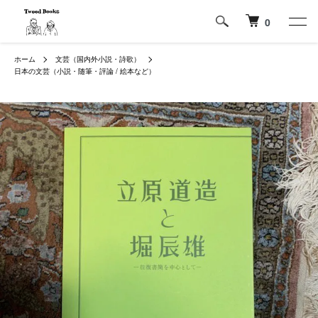
0
ホーム
文芸（国内外小説・詩歌）
日本の文芸（小説・随筆・評論 / 絵本など）