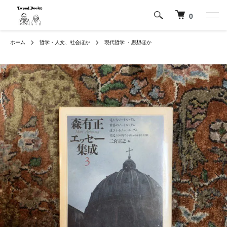
0
ホーム
哲学・人文、社会ほか
現代哲学 ・思想ほか