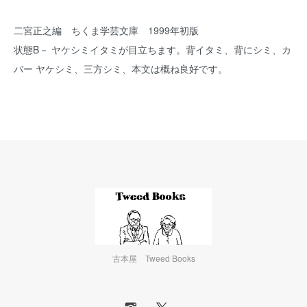
二宮正之編 ちくま学芸文庫 1999年初版
状態B－ ヤケシミイタミが目立ちます。背イタミ、背にシミ、カ
バー ヤケシミ、三方シミ、本文は概ね良好です。
古本屋 Tweed Books