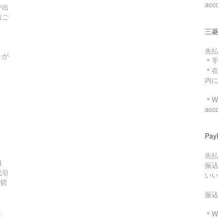
acc
が出
途ご
三菱
先
）が
＊
＊
内
＊We
acc
Pa
先
料
振
代引
い
数切
振
ま
＊We