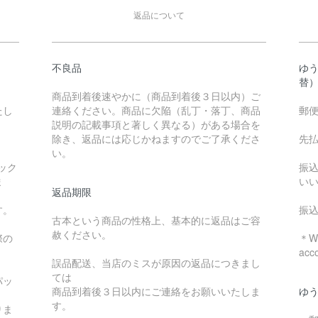
返品について
不良品
ゆ
替
商品到着後速やかに（商品到着後３日以内）ご
たし
連絡ください。商品に欠陥（乱丁・落丁、商品
郵
説明の記載事項と著しく異なる）がある場合を
除き、返品には応じかねますのでご了承くださ
先
い。
ック
振
ま
い
返品期限
す。
振
古本という商品の性格上、基本的に返品はご容
赦ください。
際の
＊We
acc
誤品配送、当店のミスが原因の返品につきまし
ては
パッ
商品到着後３日以内にご連絡をお願いいたしま
ゆ
す。
りま