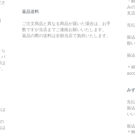
・
ださ
み
返品送料
支
料
ご注文商品と異なる商品が届いた場合は、お手
先
数ですが当店までご連絡お願いいたします。
：
返品の際の送料は全額当店で負担いたします。
振
願
まら
振
うパ
際は
＊We
す。
acc
み
先
振
合は
い
の
振
品は
＊We