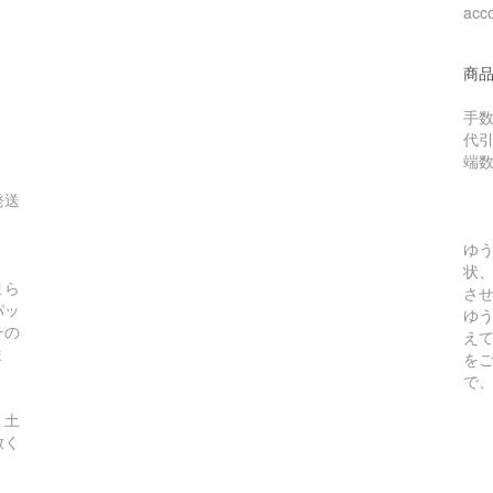
acc
商
手数
代引
端
発送
ゆ
状
まら
さ
パッ
ゆ
その
え
ま
を
で
、土
赦く