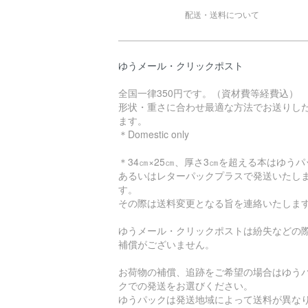
配送・送料について
ゆうメール・クリックポスト
全国一律350円です。（資材費等経費込）
形状・重さに合わせ最適な方法でお送りし
ます。
＊Domestic only
＊34㎝×25㎝、厚さ3㎝を超える本はゆうパ
あるいはレターパックプラスで発送いたし
す。
その際は送料変更となる旨を連絡いたしま
ゆうメール・クリックポストは紛失などの
補償がございません。
お荷物の補償、追跡をご希望の場合はゆう
クでの発送をお選びください。
ゆうパックは発送地域によって送料が異な