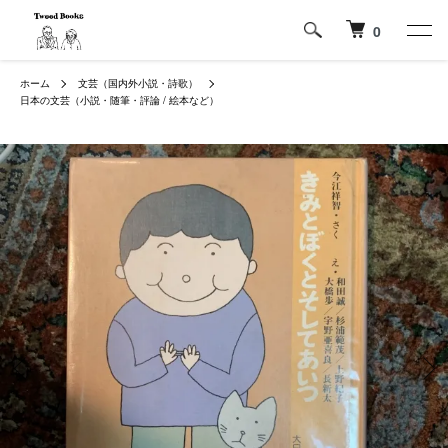
0
ホーム
文芸（国内外小説・詩歌）
日本の文芸（小説・随筆・評論 / 絵本など）