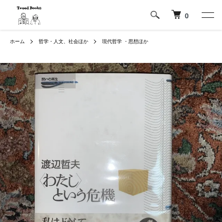
0
ホーム
哲学・人文、社会ほか
現代哲学 ・思想ほか