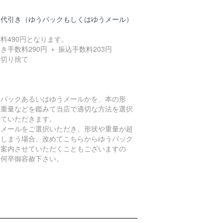
品代引き（ゆうパックもしくはゆうメール）
料490円となります。
き手数料290円 ＋ 振込手数料203円
数切り捨て
うパックあるいはゆうメールかを、本の形
、重量などを鑑みて当店で適切な方法を選択
せていただきます。
うメールをご選択いただき、形状や重量が超
てしまう場合、改めてこちらからゆうパック
ご案内させていただくこともございますの
、何卒御容赦下さい。