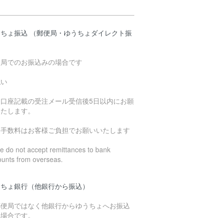
うちょ振込 （郵便局・ゆうちょダイレクト振
）
便局でのお振込みの場合です
払い
込口座記載の受注メール受信後5日以内にお願
いたします。
込手数料はお客様ご負担でお願いいたします
 do not accept remittances to bank
ounts from overseas.
うちょ銀行（他銀行から振込）
郵便局ではなく他銀行からゆうちょへお振込
の場合です。