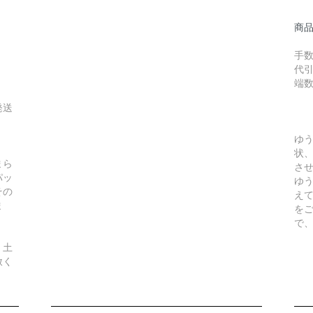
商
手数
代引
端
発送
ゆ
状
まら
さ
パッ
ゆ
その
え
ま
を
で
、土
赦く