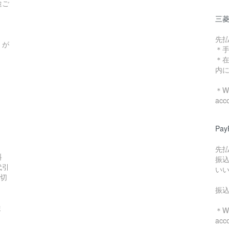
途ご
三菱
先
）が
＊
＊
内
＊We
acc
Pa
先
料
振
代引
い
数切
振
ま
＊We
acc