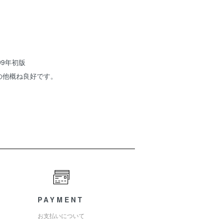
99年初版
の他概ね良好です。
PAYMENT
お支払いについて