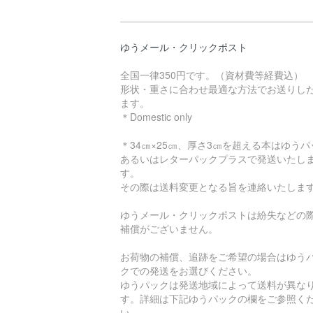
ゆうメール・クリックポスト
全国一律350円です。（資材費等経費込）
形状・重さに合わせ最適な方法でお送りし
ます。
＊Domestic only
＊34㎝×25㎝、厚さ3㎝を超える本はゆうパ
あるいはレターパックプラスで発送いたし
す。
その際は送料変更となる旨を連絡いたしま
ゆうメール・クリックポストは紛失などの
補償がございません。
お荷物の補償、追跡をご希望の場合はゆう
クでの発送をお選びください。
ゆうパックは発送地域によって送料が異な
す。詳細は下記ゆうパックの欄をご参照く
い。