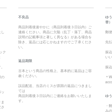
不良品
ゆ
替
商品到着後速やかに（商品到着後３日以内）ご
たし
連絡ください。商品に欠陥（乱丁・落丁、商品
郵
説明の記載事項と著しく異なる）がある場合を
除き、返品には応じかねますのでご了承くださ
先
い。
ック
振
ま
い
返品期限
す。
振
古本という商品の性格上、基本的に返品はご容
赦ください。
際の
＊We
acc
誤品配送、当店のミスが原因の返品につきまし
ては
パッ
商品到着後３日以内にご連絡をお願いいたしま
ゆ
す。
りま
・
ださ
み