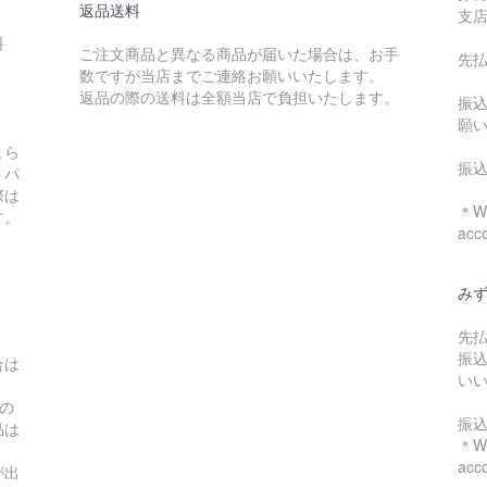
返品送料
支
料
ご注文商品と異なる商品が届いた場合は、お手
先
数ですが当店までご連絡お願いいたします。
：
返品の際の送料は全額当店で負担いたします。
振
願
まら
振
うパ
際は
＊We
す。
acc
み
先
振
合は
い
の
振
品は
＊We
acc
が出