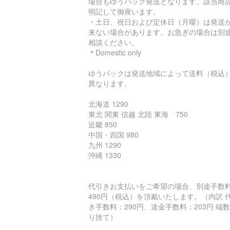
場合もゆうパック発送となります。該当商
明記して御座います。
・土日、祝日および定休日（月曜）は発送
来ない場合があります。お急ぎの場合は別
相談ください。
＊Domestic only
ゆうパックは発送地域によって送料（税込
異なります。
北海道 1290
東北 関東 信越 北陸 東海 750
近畿 850
中国・四国 980
九州 1290
沖縄 1330
代引きお支払いをご希望の場合、別途手数
490円（税込）を頂戴いたします。（内訳 
き手数料：290円、送金手数料：203円 端
り捨て）