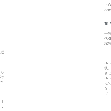
ま
＊We
acc
商
手数
代引
端
発送
ゆ
状
まら
さ
パッ
ゆ
その
え
ま
を
で
、土
赦く