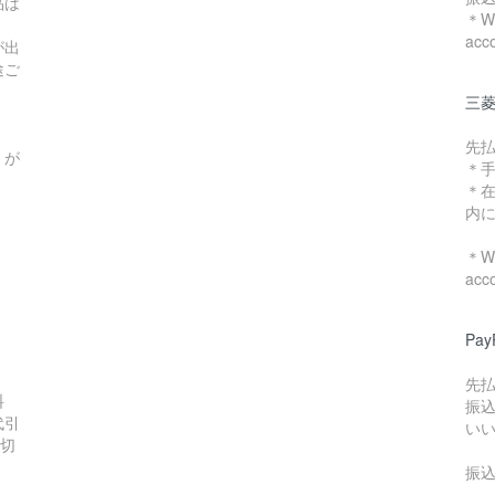
品は
＊We
acc
が出
途ご
三菱
先
）が
＊
＊
内
＊We
acc
Pa
先
料
振
代引
い
数切
振