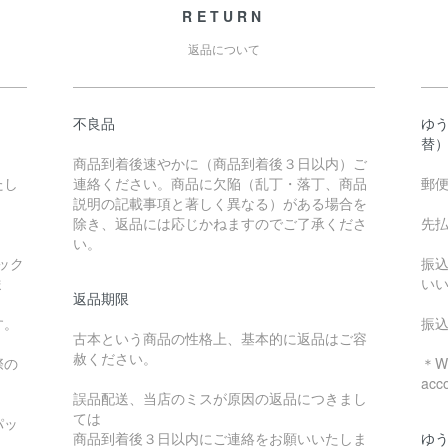
RETURN
返品について
不良品
ゆ
替
商品到着後速やかに（商品到着後３日以内）ご
たし
連絡ください。商品に欠陥（乱丁・落丁、商品
郵
説明の記載事項と著しく異なる）がある場合を
除き、返品には応じかねますのでご了承くださ
先
い。
ック
振
ま
い
返品期限
す。
振
古本という商品の性格上、基本的に返品はご容
赦ください。
際の
＊We
acc
誤品配送、当店のミスが原因の返品につきまし
ては
パッ
商品到着後３日以内にご連絡をお願いいたしま
ゆ