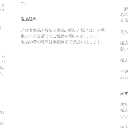
す。
りま
・
ださ
み
返品送料
支
料
ご注文商品と異なる商品が届いた場合は、お手
先
数ですが当店までご連絡お願いいたします。
：
返品の際の送料は全額当店で負担いたします。
振
願
まら
振
うパ
際は
＊We
す。
acc
み
先
振
合は
い
の
振