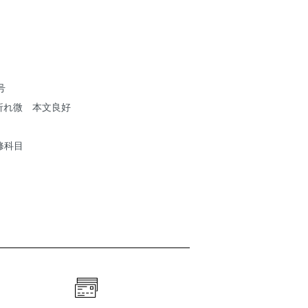
月号
折れ微 本文良好
修科目