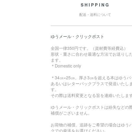
SHIPPING
配送・送料について
ゆうメール・クリックポスト
全国一律350円です。（資材費等経費込）
形状・重さに合わせ最適な方法でお送りし
ます。
＊Domestic only
＊34㎝×25㎝、厚さ3㎝を超える本はゆうパ
あるいはレターパックプラスで発送いたし
す。
その際は送料変更となる旨を連絡いたしま
ゆうメール・クリックポストは紛失などの
補償がございません。
お荷物の補償、追跡をご希望の場合はゆう
クでの発送をお選びください。