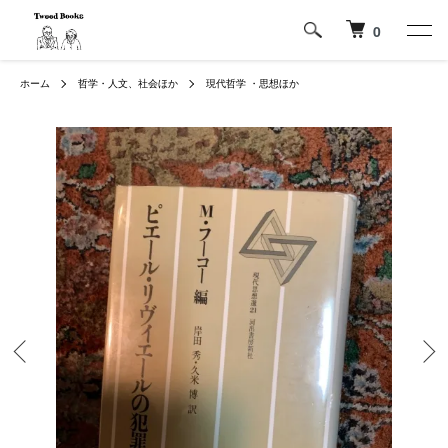
0
ホーム
哲学・人文、社会ほか
現代哲学 ・思想ほか