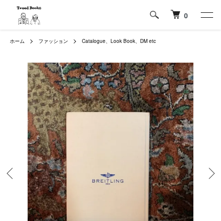
0
ホーム
ファッション
Catalogue、Look Book、DM etc