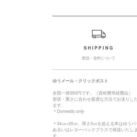
ショッピングガイド
SHIPPING
配送・送料について
ゆうメール・クリックポスト
全国一律350円です。（資材費等経費込）
形状・重さに合わせ最適な方法でお送りし
ます。
＊Domestic only
＊34㎝×25㎝、厚さ3㎝を超える本はゆうパ
あるいはレターパックプラスで発送いたし
す。