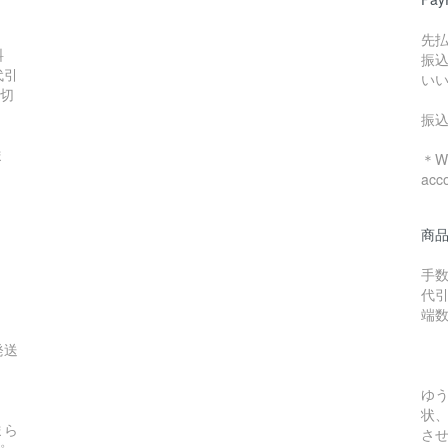
先
料
振
代引
い
数切
振
ま
＊We
acc
商
手数
代引
端
発送
ゆ
状
まら
さ