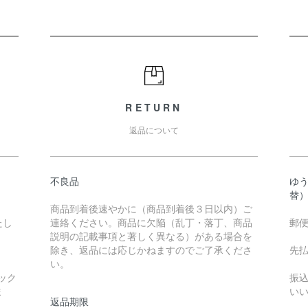
RETURN
返品について
不良品
ゆ
替
商品到着後速やかに（商品到着後３日以内）ご
たし
連絡ください。商品に欠陥（乱丁・落丁、商品
郵
説明の記載事項と著しく異なる）がある場合を
除き、返品には応じかねますのでご了承くださ
先
い。
ック
振
ま
い
返品期限