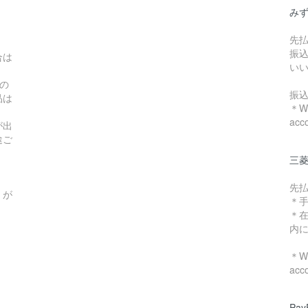
み
先
振
合は
い
の
振
品は
＊We
acc
が出
途ご
三菱
先
）が
＊
＊
内
＊We
acc
Pa