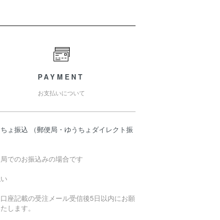
PAYMENT
お支払いについて
うちょ振込 （郵便局・ゆうちょダイレクト振
）
便局でのお振込みの場合です
払い
込口座記載の受注メール受信後5日以内にお願
いたします。