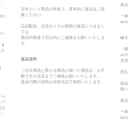
す。
振
古本という商品の性格上、基本的に返品はご容
赦ください。
際の
＊We
acc
誤品配送、当店のミスが原因の返品につきまし
ては
パッ
商品到着後３日以内にご連絡をお願いいたしま
ゆ
す。
りま
・
ださ
み
返品送料
支
料
ご注文商品と異なる商品が届いた場合は、お手
先
数ですが当店までご連絡お願いいたします。
：
返品の際の送料は全額当店で負担いたします。
振
願
まら
振
うパ
際は
＊We
す。
acc