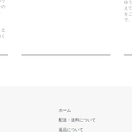
パッ
ゆ
その
え
ま
を
で
、土
赦く
ホーム
配送・送料について
返品について