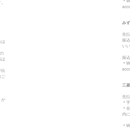
＊We
す。
acc
み
先
振
合は
い
の
振
品は
＊We
acc
が出
途ご
三菱
先
）が
＊
＊
内
＊We