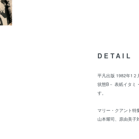
DETAIL
平凡出版 1982年1２
状態B－ 表紙イタ
す。
マリー・クアント特
山本耀司、原由美子