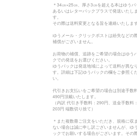
＊34㎝×25㎝、厚さ3㎝を超える本はゆうパ
あるいはレターパックプラスで発送いたし
す。
その際は送料変更となる旨を連絡いたしま
ゆうメール・クリックポストは紛失などの
補償がございません。
お荷物の補償、追跡をご希望の場合はゆう
クでの発送をお選びください。
ゆうパックは発送地域によって送料が異な
す。詳細は下記ゆうパックの欄をご参照く
い。
代引きお支払いをご希望の場合は別途手数
490円頂戴いたします。
（内訳 代引き手数料：290円、送金手数料
203円 端数切り捨て）
＊また複数冊ご注文をいただき、規格に収
ない場合は誠に申し訳ございませんが、ゆ
ックでお願いする場合がございます。その