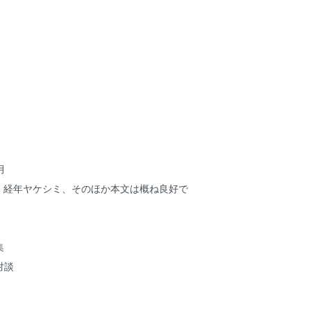
月
ミ・経年ヤケシミ、そのほか本文は概ね良好で
集
対談