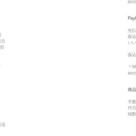
acc
Pa
先
料
振
代引
い
数切
振
ま
＊We
acc
商
手数
代引
端
発送