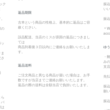
ック
振
ま
い
返品期限
す。
振
古本という商品の性格上、基本的に返品はご容
赦ください。
際の
＊We
acc
誤品配送、当店のミスが原因の返品につきまし
ては
パッ
商品到着後３日以内にご連絡をお願いいたしま
ゆ
す。
りま
・
ださ
み
返品送料
支
料
ご注文商品と異なる商品が届いた場合は、お手
先
数ですが当店までご連絡お願いいたします。
：
返品の際の送料は全額当店で負担いたします。
振
願
まら
振
うパ
際は