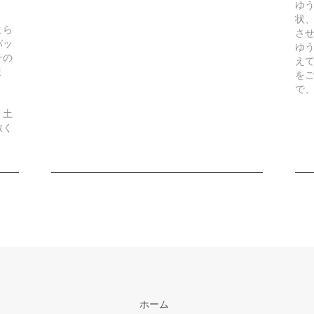
ゆ
状
まら
さ
パッ
ゆ
その
え
ま
を
で
、土
赦く
ホーム