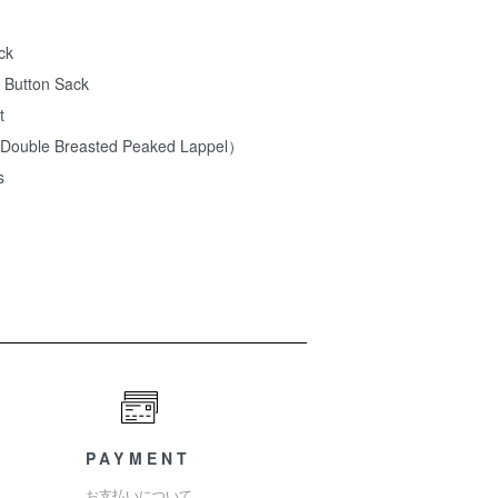
ck
 Button Sack
t
（Double Breasted Peaked Lappel）
s
PAYMENT
お支払いについて