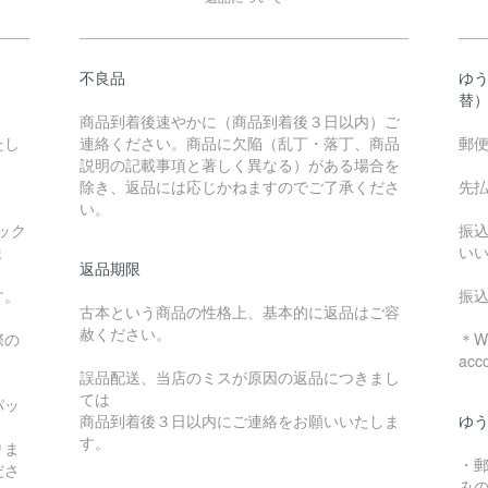
不良品
ゆ
替
商品到着後速やかに（商品到着後３日以内）ご
たし
連絡ください。商品に欠陥（乱丁・落丁、商品
郵
説明の記載事項と著しく異なる）がある場合を
除き、返品には応じかねますのでご了承くださ
先
い。
ック
振
ま
い
返品期限
す。
振
古本という商品の性格上、基本的に返品はご容
赦ください。
際の
＊We
acc
誤品配送、当店のミスが原因の返品につきまし
ては
パッ
商品到着後３日以内にご連絡をお願いいたしま
ゆ
す。
りま
・
ださ
み