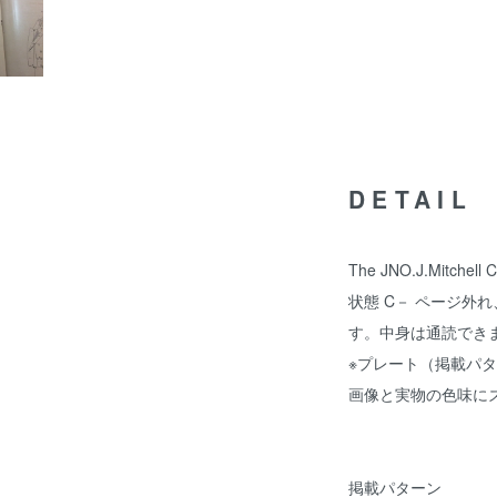
DETAIL
The JNO.J.Mitchell
状態 C－ ページ外
す。中身は通読でき
※プレート（掲載パ
画像と実物の色味に
掲載パターン