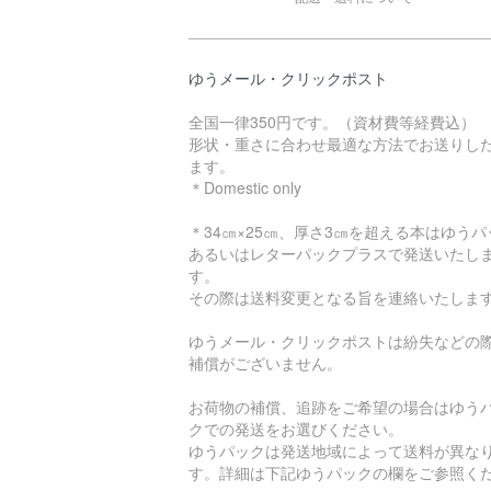
ゆうメール・クリックポスト
全国一律350円です。（資材費等経費込）
形状・重さに合わせ最適な方法でお送りし
ます。
＊Domestic only
＊34㎝×25㎝、厚さ3㎝を超える本はゆうパ
あるいはレターパックプラスで発送いたし
す。
その際は送料変更となる旨を連絡いたしま
ゆうメール・クリックポストは紛失などの
補償がございません。
お荷物の補償、追跡をご希望の場合はゆう
クでの発送をお選びください。
ゆうパックは発送地域によって送料が異な
す。詳細は下記ゆうパックの欄をご参照く