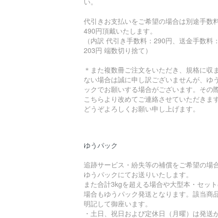
い。
代引きお支払いをご希望の場合は別途手数
490円頂戴いたします。
（内訳 代引き手数料：290円、送金手数料
203円 端数切り捨て）
＊また複数冊ご注文をいただき、規格に収
ない場合は誠に申し訳ございませんが、ゆ
ックでお願いする場合がございます。その
こちらより改めてご連絡させていただきま
どうぞよろしくお願い申し上げます。
ゆうパック
追跡サービス・紛失等の補償をご希望の場
ゆうパックにてお送りいたします。
また合計3kgを超える場合や大型本・セット
場合もゆうパック発送となります。該当商
明記して御座います。
・土日、祝日および定休日（月曜）は発送