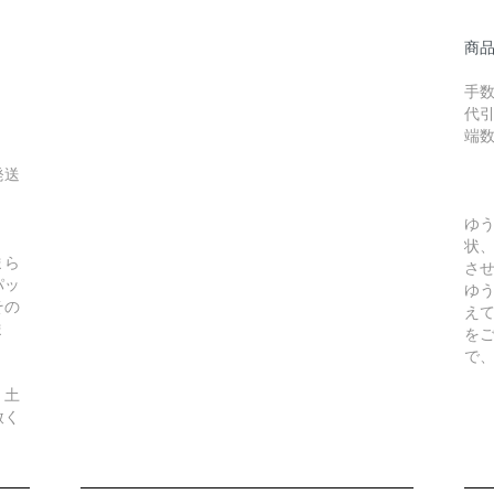
商
手数
代引
端
発送
ゆ
状
まら
さ
パッ
ゆ
その
え
ま
を
で
、土
赦く