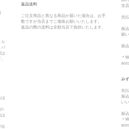
返品送料
支
料
ご注文商品と異なる商品が届いた場合は、お手
先
数ですが当店までご連絡お願いいたします。
：
返品の際の送料は全額当店で負担いたします。
振
願
まら
振
うパ
際は
＊We
す。
acc
み
先
振
合は
い
の
振
品は
＊We
acc
が出