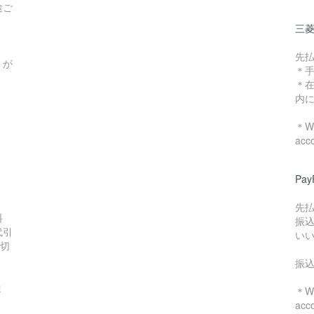
途ご
三菱
先
）が
＊
＊
内
＊We
acc
Pa
先
料
振
代引
い
数切
振
ま
＊We
acc