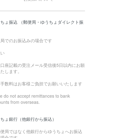
うちょ振込 （郵便局・ゆうちょダイレクト振
）
便局でのお振込みの場合です
払い
込口座記載の受注メール受信後5日以内にお願
いたします。
込手数料はお客様ご負担でお願いいたします
 do not accept remittances to bank
ounts from overseas.
うちょ銀行（他銀行から振込）
郵便局ではなく他銀行からゆうちょへお振込
の場合です。