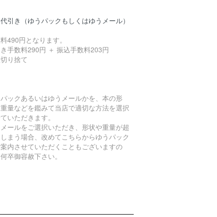
品代引き（ゆうパックもしくはゆうメール）
料490円となります。
き手数料290円 ＋ 振込手数料203円
数切り捨て
うパックあるいはゆうメールかを、本の形
、重量などを鑑みて当店で適切な方法を選択
せていただきます。
うメールをご選択いただき、形状や重量が超
てしまう場合、改めてこちらからゆうパック
ご案内させていただくこともございますの
、何卒御容赦下さい。