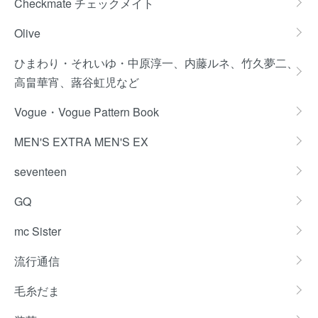
Checkmate チェックメイト
Olive
ひまわり・それいゆ・中原淳一、内藤ルネ、竹久夢二、
高畠華宵、蕗谷虹児など
Vogue・Vogue Pattern Book
MEN'S EXTRA MEN'S EX
seventeen
GQ
mc Sister
流行通信
毛糸だま